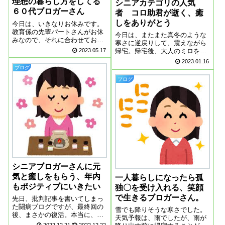
理想の暮らし方をしてる
シニアカテゴリの人気
６０代ブロガーさん
者 コロ助君が逝く、癒
しをありがとう
今日は、いきなりお休みです。
教育係の先輩パートさんがお休
今日は、またまた真冬のような
みなので、それに合わせてお休
寒さに逆戻りして、震えながら
みという感じです。もっと気楽
2023.05.17
帰宅。帰宅後、大人のミロを飲
に生きたいお休みだとわかって
んで、身体を温めました。パソ
2023.01.16
いるのに、４時に目が覚めてし
コンを開いて、シニアカテゴリ
ブログ
まいました。昨日、ベッドに入
のブログを読ませていただいて
ったのが１１時なんで、睡眠時
ブログ
いると、とっても悲しい知らせ
間は５時間、ちょ...
が目に飛び込んできました。か
んこブログのコロ...
シニアブロガーさんに元
気と癒しをもらう、年内
一人暮らしになったら孤
もポジティブにいきたい
独〇を受け入れる、笑顔
で生きるブロガーさん。
先日、批判記事を書いてしまっ
た闘病ブログですが、最終回の
雪でも降りそうな寒さでした。
後、まさかの復活。本当に、〇
天気予報は、雨でしたが、雨が
んでしまったの？と思わず見て