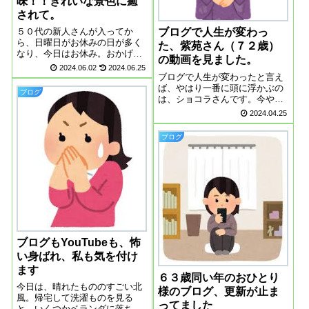
味！！きれいな景色に癒
されて。
５０代の新人さんが入ってか
ブログで人生が変わっ
ら、日曜日がお休みの日が多く
た、紫苑さん（７２歳）
なり、今日はお休み。おかげ
の動画を見ました。
で、ゆっくりと礼拝に出ること
2024.06.02
2024.06.25
ができました。横須賀は現在
ブログで人生が変わったと言え
雨、今YouTubeで横浜開港祭の
ば、やはり一番に頭に浮かぶの
ブログ
花火を見ています。本当に便利
は、ショコラさんです。今やエ
な時代、家にいながらテレビの
ッセーも書かれている著名人に
2024.04.25
画面で花火が見ら...
なられています。シニアブログ
ブームの火付け役になったの
ブログ
も、もしかしたらショコラさん
なのではないでしょうか。ショ
コラさんの本を読ん...
ブログもYouTubeも、怖
い身ばれ、私も気を付け
ます
６３歳同い年のおひとり
今日は、晴れたもののすごい北
様のブログ、更新が止ま
風。帰宅して洗濯ものを見る
ってました
と、いくつかベランダに落ちて