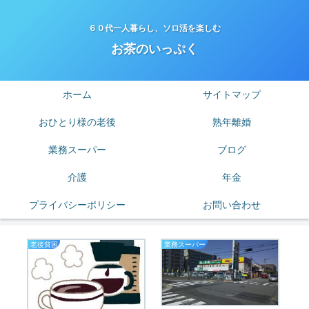
６０代一人暮らし、ソロ活を楽しむ
お茶のいっぷく
ホーム
サイトマップ
おひとり様の老後
熟年離婚
業務スーパー
ブログ
介護
年金
プライバシーポリシー
お問い合わせ
老後貧困
業務スーパー
お