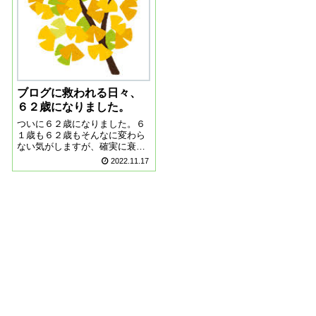
よあれよという間に...
ブログに救われる日々、
６２歳になりました。
ついに６２歳になりました。６
１歳も６２歳もそんなに変わら
ない気がしますが、確実に衰え
ていることを実感しています。
2022.11.17
この一年も、ブログに救われま
した生きていれば、本当にいろ
んなことがあります。今年の夏
は、最高に辛くて、毎日ブログ
に吐き出していま...