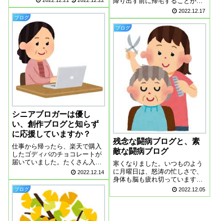
降り出す前に帰宅することがで
2022.12.21
2022.12.22
しまいました。まだご存命でし
きました。寒いです。昨日、初
2022.12.17
た。さすがにサムネイル画像
めてエアコンをつけましたが、
ブログ
に、葬儀の写真があると、ギョ
のどがカラカラになってしまい
ブログ
ッとします、作り物とわかって
ました。暖房をつけたら、加湿
いても。シニアブロ...
器をつけないと、やはりだめみ
たいです。下駄箱...
シニアブロガーは優し
い、創作ブログと知らず
に応援していますか？
残念な闘病ブログと、素
仕事から帰ったら、楽天で購入
敵な闘病ブログ
したゴディバのチョコレートが
届いていました。たくさん入っ
寒くなりました。いつものよう
てました。やっぱりゴディバは
に月曜日は、怒涛の忙しさで、
2022.12.14
美味しいです。食べ出したら、
身体も脳も疲れ切っています。
止まらなくなっちゃいました。
どんなに疲れていても、ブログ
2022.12.05
ブログ
創作ブログの存在帰宅してから
を書いているとすっきりしま
シニアブログのカテゴリを読ま
す。なんでも吐き出しているか
せていただいてい...
らでしょうか。残念な闘病ブロ
グの勢いが止まりません。あれ