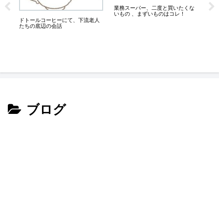
万
業務スーパー、二度と買いたくな
いもの 、まずいものはコレ！
シ
ドトールコーヒーにて、下流老人
が
たちの底辺の会話
ブログ