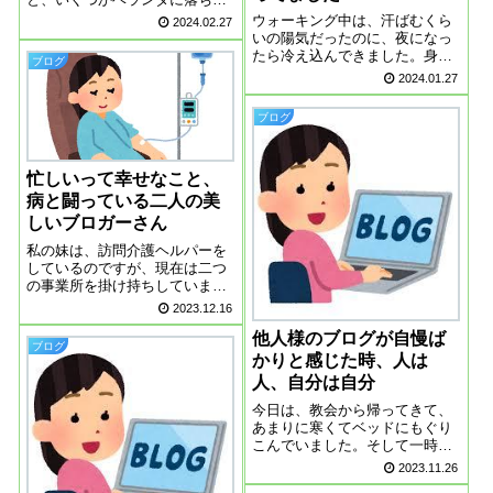
いました。ずいぶん前に、パジ
ウォーキング中は、汗ばむくら
2024.02.27
ャマのズボンだけ飛んでいって
いの陽気だったのに、夜になっ
しまったことがあります。マン
たら冷え込んできました。身体
ブログ
ションの周りを探しまくったけ
が寒いと心まで寒くなるので、
2024.01.27
れど、どこにも見当たらず。ど
暖房入れました。そういえば今
こまで飛んでいって...
年の冬は、加湿器を使っていま
ブログ
せん。だから肌が乾燥してきた
のかもしれません。無事、仕事
に復帰できたのは...
忙しいって幸せなこと、
病と闘っている二人の美
しいブロガーさん
私の妹は、訪問介護ヘルパーを
しているのですが、現在は二つ
の事業所を掛け持ちしていま
す。忙しくて、疲れて、休日は
2023.12.16
疲れをとることで終わってしま
他人様のブログが自慢ば
うそうです。それを聞いて、う
ブログ
らやましいって思いました。人
かりと感じた時、人は
って、勝手なモノで、仕事仕事
人、自分は自分
の毎日で疲れている...
今日は、教会から帰ってきて、
あまりに寒くてベッドにもぐり
こんでいました。そして一時間
くらいウトウトと昼寝をしてし
2023.11.26
まいました。不思議なことに昼