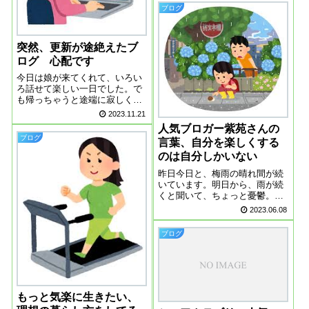
寝をしても、夜もぐっすり眠れ
ブログ
ます。仕事をしていなくて、疲
れていないはずなのに、こんな
に眠れるのはなぜ...
突然、更新が途絶えたブ
ログ 心配です
今日は娘が来てくれて、いろい
ろ話せて楽しい一日でした。で
も帰っちゃうと途端に寂しくな
ります、ここの所、気温の上げ
2023.11.21
下げが激しく、体調を崩してい
人気ブロガー紫苑さんの
る人が多いようです。長すぎた
ブログ
言葉、自分を楽しくする
暑い暑い夏、今頃疲れが出てい
る方もいると思います。読者の
のは自分しかいない
皆様はいかがでし...
昨日今日と、梅雨の晴れ間が続
いています。明日から、雨が続
くと聞いて、ちょっと憂鬱。私
の仕事は、雨だと忙しくなるか
2023.06.08
らです。雨だと買い物に行きた
くない➡ネットスーパーで頼も
ブログ
うになります。これからは、野
菜果物も傷みやすくなり、倍の
神経を使いそう、...
もっと気楽に生きたい、