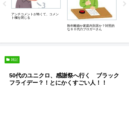
消
円
アンチコメントが怖くて、コメン
ト欄を閉じる
く
熟年離婚か家庭内別居か？対照的
な６０代のブロガーさん
雑記
50代のユニクロ、感謝祭へ行く ブラック
フライデー？！とにかくすごい人！！