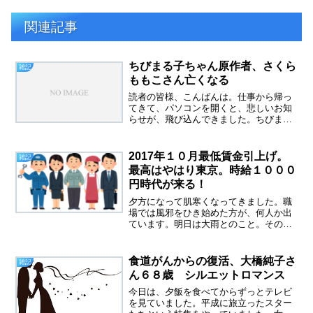
関連記事
ちびまる子ちゃん原作者、さくら
雑記
ももこさん亡くなる
読者の皆様、こんばんは。仕事から帰っ
てきて、パソコンを開くと、悲しいお知
らせが、飛び込んできました。ちびまる
子ちゃんの原作者であるさくらももこさ
んが亡くなったというニュースです。ま
だ５３歳、若すぎる死です。全く公表さ
2017年１０月最低賃金引上げ。
雑記
れていませんでしたが、乳...
最高はやはり東京。時給１０００
円時代が来る！
夕方になって肌寒くなってきました。職
場では風邪をひき始めた方が、何人か出
ています。明日は大雨とのこと。その予
報のせいか、今日は忙しかったです。今
日、朝礼で、最低賃金引上げのお知らせ
がありました。ここの所、毎年１０月に
食道がんからの復活、大橋純子さ
雑記
最低賃金の引上げが行われ...
ん６８歳 シルエットロマンス
今日は、夕飯を食べてからずっとテレビ
を見ていました。平成に旅立ったスター