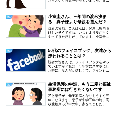
たちという特集をやっていました。女性
歌手部門の一位はテレサテンさんでし
た。テレサテンさんが活躍したのは昭和
だったような？つぐない、空港など不倫
小室圭さん、三年間の渡米決ま
をテーマにした曲が多かった...
雑記
る 真子様より母親を選んだ？
読者の皆様、こんばんは。関東は梅雨明
けしたそうですね。いつもより夏が早く
やってきた感じがしています。小室圭さ
んが、三年間の渡米を決めて、それが結
婚できない理由になるという報道を見ま
した。今年の二月に、結婚延期のニュー
50代のフェイスブック、友達から
雑記
スが流れて、水面下で話し...
嫌われることとは？
読者の皆さんは、フェイスブックをやっ
ていますか？私は、３年前にスマホにし
た時に、なんだか嬉しくて、ラインもフ
ェイスブックも登録しました。でも今、
時代はインスタグラム？若者は、フェイ
スブックより、インスタグラムが人気の
生活保護の申請、もう二度と福祉
雑記
ようです。うちの娘も、ラ...
事務所には行きたくないです
私と息子が、母子家庭となりもうすぐ三
年になります。息子が中学三年の時、高
校受験真っ只中の中、家をでました。な
んでそんな一番大事な時期に？子供のた
めには、もっと早く出るべきだったので
は？そんな意見もありました。やはり簡