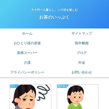
６０代一人暮らし、ソロ活を楽しむ
お茶のいっぷく
ホーム
サイトマップ
おひとり様の老後
熟年離婚
業務スーパー
ブログ
介護
年金
プライバシーポリシー
お問い合わせ
ブログ
熟年離婚
老