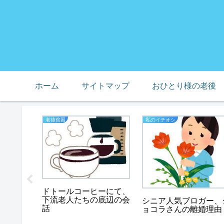
ホーム
サイトマップ
おひとり様の老後
老後貧困
私のイチオシ
の缶詰
におすす
ドトールコーヒーにて、
下流老人たちの底辺の会
シニア人気ブロガー、
話
ョコラさんの離婚理由