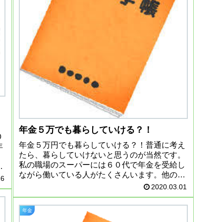
年金５万でも暮らしていける？！
０
年金５万円でも暮らしていける？！普通に考え
年
たら、暮らしていけないと思うのが当然です。
私の職場のスーパーには６０代で年金を受給し
ながら働いている人がたくさんいます。他の人
か
26
ってどれくらい年金をもらっているのだろうっ
2020.03.01
て気になりますよね。なかなかみ...
年金