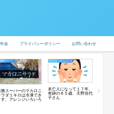
年金
プライバシーポリシー
お問い合わせ
業務スーパー
アラカンのつぶやき
業務スーパ
未亡人になって１７年、
業務スーパーのマカロニ
業務ス
奇跡の６５歳、天野佳代
サラダ１キロは冷凍でき
いたくな
子さん
ます、アレンジいろいろ
いもの