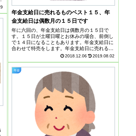
か
19
年金支給日に売れるものベスト１５、年
金支給日は偶数月の１５日です
年に六回の、年金支給日は偶数月の１５日で
す。１５日が土曜日曜とお休みの場合、前倒し
で１４日になることもあります。年金支給日に
合わせて特売をします。年金支給日に売れるも
の、ベスト１５１位はお米です。新潟のこしひ
2018.12.06
2019.08.02
かりだったり、北海道のゆめぴりか...
年金
６