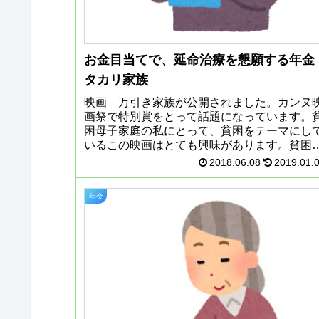
お金目当てで、延命治療を懇願する年金
タカリ家族
映画 万引き家族が公開されました。カンヌ
画祭で特別賞をとって話題になっています。
困母子家庭の私にとって、貧困をテーマにし
いるこの映画はとても興味があります。貧困
で、子供に教えるのは万引きしかないと、万
2018.06.08
2019.01.
きを教えて、家族みんなで万引きを...
年金