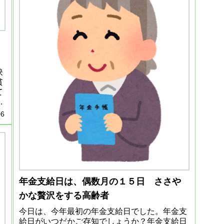
映
貧
て
引
06
年金支給日は、偶数月の１５日 ささや
かな贅沢をする高齢者
今日は、今年最初の年金支給日でした。年金支
給日がいつだかご存知でしょうか？年金支給日