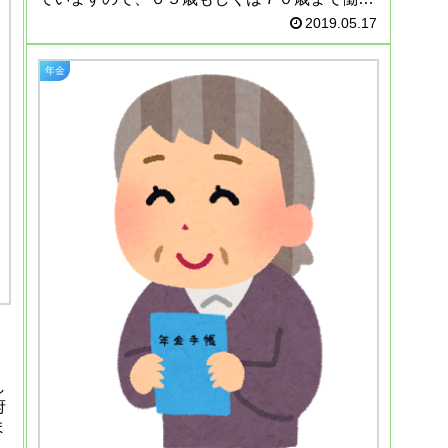
続ければ、もう少し増えるとは思いますが、何
2019.05.17
回見ても、悲しいほど少ないです。...
年金
し
府
ま
続