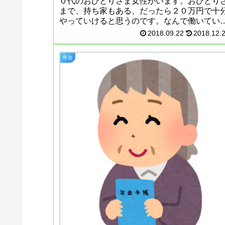
０代のおひとりさま女性がいます。おひとり
まで、持ち家もある、だったら２０万円で十
やっていけると思うのです。なんで働いてい
んだろうといつも疑問に思っていました。今
2018.09.22
2018.12.
は、話す機会があったので、理由...
年金