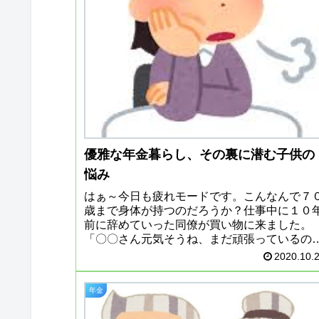
優雅な年金暮らし、その裏に潜む子供の
悩み
はぁ～今日も疲れモードです。こんなんで７
歳まで身体が持つのだろうか？仕事中に１０
前に辞めていった同僚が買い物に来ました。
「〇〇さん元気そうね、まだ頑張っているの
ね」と声をかけられたけれど、は？どなただ
2020.10.
さっぱりわかりません。会ったことな...
年金