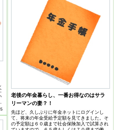
し
忙
老後の年金暮らし、一番お得なのはサラ
い
支
リーマンの妻？！
今
25
先ほど、久しぶりに年金ネットにログインし
て、将来の年金受給予定額を見てきました。そ
の予定額は６０歳まで社会保険加入で試算され
ていますので、６５歳もしくは７０歳まで働き