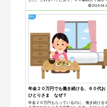
けると年金が停止されてしまうの？じゃあ働
2019.04.
ない方がいいじゃないって思った...
年金
年金２０万円でも働き続ける、６０代お
ひとりさま なぜ？
年金２０万円もらっているのに、働き続ける