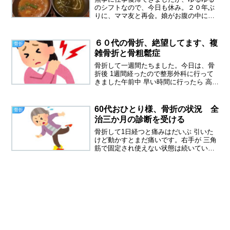
のシフトなので、今日も休み。２０年ぶ
りに、ママ友と再会。娘がお腹の中にい
る時、母親学級で知り合った友人に２０
年ぶりに会いました。同い年の地元の友
人を失い、地元に友達ゼロになってしま
６０代の骨折、絶望してます、複
骨折
ったので、久しぶりに連絡...
雑骨折と骨粗鬆症
骨折して一週間たちました。今日は、骨
折後 1週間経ったので整形外科に行って
きました午前中 早い時間に行ったら 高齢
者でいっぱいでした 奥にはリハビリルー
ムがあってそこでも 高齢者がたくさんリ
ハビリに励んでいました私も 高齢者の仲
60代おひとり様、骨折の状況 全
骨折
間入りしたん...
治三か月の診断を受ける
骨折して1日経つと痛みはだいぶ 引いた
けど動かすとまだ痛いです。右手が 三角
筋で固定され使えない状態は続いていま
す右手が使えないのは とても不自由です
今日も 音声入力でこれを書いていますこ
れはとっても便利な機能だと思います、
骨折の状況まず私...