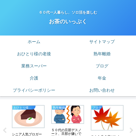
６０代一人暮らし、ソロ活を楽しむ
お茶のいっぷく
ホーム
サイトマップ
おひとり様の老後
熟年離婚
業務スーパー
ブログ
介護
年金
プライバシーポリシー
お問い合わせ
おひとり様の老後
熟年離婚
ブログ
節
カ
５０代の旦那デスノ
膝
は
ート、旦那が嫌いで
サ
シニア人気ブロガー