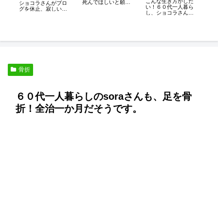
こんな生き方がした
レ
死んでほしいと願う
た
ショコラさんがブロ
い！６０代一人暮ら
妻たち
付
グを休止、寂しいで
し、ショコラさんの
す。
ブログ
骨折
６０代一人暮らしのsoraさんも、足を骨
折！全治一か月だそうです。