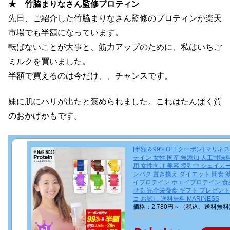
★ 竹脇まりなさん監修プロティン
先日、ご紹介した竹脇まりなさん監修のプロティンが楽天
市場でも半額になっています。
転ばないことが大事と、筋力アップのために、私はいちご
ミルクを買いました。
半額で買えるのは今だけ、、チャンスです。
妹に肌にハリが出たと褒められました。これはたんぱく質
のおかげかもです。
[半額＆99%OFFクーポン] マリネス
テイン 女性 国産 無添加 人工甘味
用 女性向け 美容 授乳中 シェイカ
ンパク 置き換え ダイエット 間食 
イプロテイン ホエイプロテイン 食
せる 完全栄養食 ギフト プレゼント
コ お試し 送料無料 MARINESS
価格：2,780円～（税込、送料無料
(2023/12/9時点)