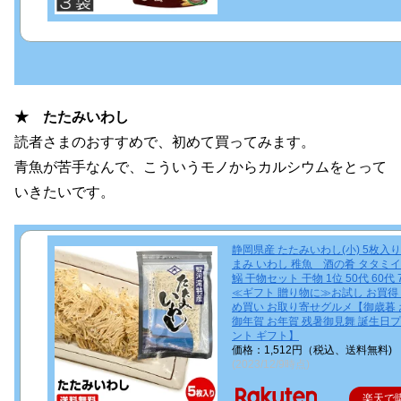
★ たたみいわし
読者さまのおすすめで、初めて買ってみます。
青魚が苦手なんで、こういうモノからカルシウムをとって
いきたいです。
静岡県産 たたみいわし(小) 5枚入り
まみ いわし 稚魚 酒の肴 タタミ
鰯 干物セット 干物 1位 50代 60代 
≪ギフト 贈り物に≫お試し お買得
め買い お取り寄せグルメ【御歳暮 
御年賀 お年賀 残暑御見舞 誕生日
ント ギフト】
価格：1,512円（税込、送料無料)
(2023/12/9時点)
楽天で