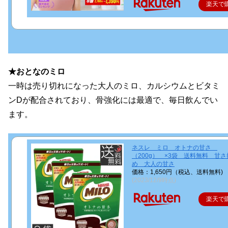
楽天で
★おとなのミロ
一時は売り切れになった大人のミロ、カルシウムとビタミ
ンDが配合されており、骨強化には最適で、毎日飲んでい
ます。
ネスレ ミロ オトナの甘さ
（200g） ×3袋 送料無料 甘さ
め 大人の甘さ
価格：1,650円（税込、送料無料)
(2023/12/9時点)
楽天で