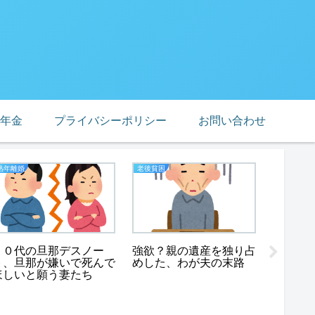
年金
プライバシーポリシー
お問い合わせ
熟年離婚
老後貧困
熟年離婚
５０代の旦那デスノー
強欲？親の遺産を独り占
ト、旦那が嫌いで死んで
めした、わが夫の末路
ほしいと願う妻たち
熟年離
くて辛
ん