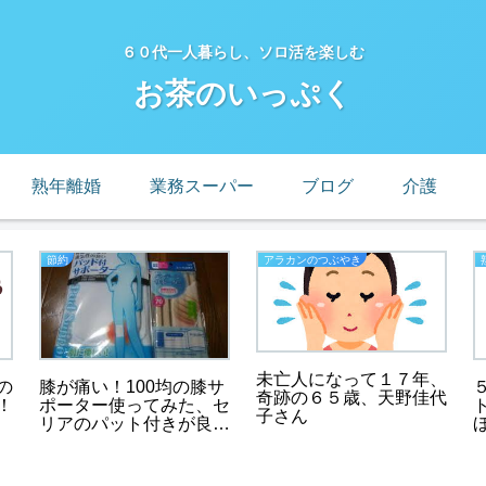
６０代一人暮らし、ソロ活を楽しむ
お茶のいっぷく
熟年離婚
業務スーパー
ブログ
介護
節約
アラカンのつぶやき
未亡人になって１７年、
の
膝が痛い！100均の膝サ
奇跡の６５歳、天野佳代
！
ポーター使ってみた、セ
子さん
リアのパット付きが良
い！