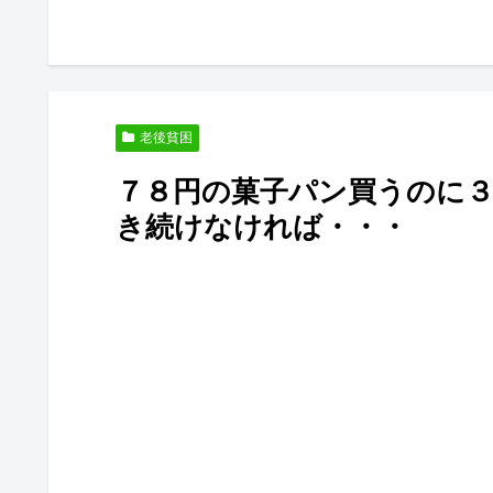
０代のブ
老後貧困
７８円の菓子パン買うのに
き続けなければ・・・