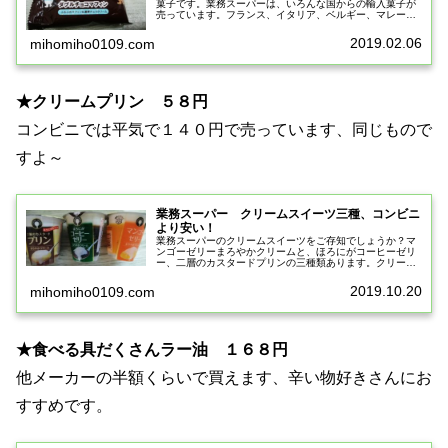
菓子です。業務スーパーは、いろんな国からの輸入菓子が
売っています。フランス、イタリア、ベルギー、マレーシ
ア、韓国etcベトナムからの輸入菓子、ダブルチョコマフィ
ンは初めて買いました。７個入...
2019.02.06
mihomiho0109.com
★クリームプリン ５８円
コンビニでは平気で１４０円で売っています、同じもので
すよ～
業務スーパー クリームスイーツ三種、コンビニ
より安い！
業務スーパーのクリームスイーツをご存知でしょうか？マ
ンゴーゼリーまろやかクリームと、ほろにがコーヒーゼリ
ー、二層のカスタードプリンの三種類あります。クリーム
スイーツという名前だけあって、ゼリーやプリンの上には
まろやかなクリームがのっています...
2019.10.20
mihomiho0109.com
★食べる具だくさんラー油 １６８円
他メーカーの半額くらいで買えます、辛い物好きさんにお
すすめです。