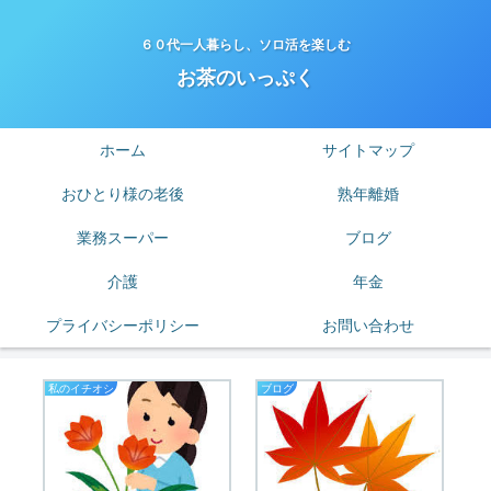
６０代一人暮らし、ソロ活を楽しむ
お茶のいっぷく
ホーム
サイトマップ
おひとり様の老後
熟年離婚
業務スーパー
ブログ
介護
年金
プライバシーポリシー
お問い合わせ
私のイチオシ
ブログ
老