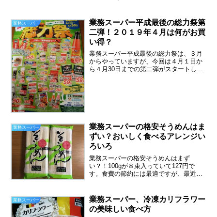
ーのホテル・レストラン用ビーフシチュ
ーを買ってきました。8皿用の大箱です
が、９８円です。今までホテル・レスト
業務スーパー平成最後の総力祭第
業務スーパー
ラン用業務カレーは買った...
二弾！２０１９年４月は何がお買
い得？
業務スーパー平成最後の総力祭は、３月
からやっていますが、今回は４月１日か
ら４月30日までの第二弾がスタートしま
した。３月の平成最後の総力祭と比べて
みると、少し商品が変わっていました業
務スーパー平成最後の総力祭第二弾、２
０１９年４月は何がお買...
業務スーパーの格安そうめんはま
業務スーパー
ずい？おいしく食べるアレンジい
ろいろ
業務スーパーの格安そうめんはまず
い？！100gが８束入っていて127円で
す。食費の節約には最適ですが、最近久
しぶりに買って食べたのですが、いぜん
よりまずくなった気がしたのです。普通
にゆでて、ざるにあげた所、白くない！
業務スーパー、冷凍カリフラワー
業務スーパー
ちょっと茶色っぽいような...
の美味しい食べ方