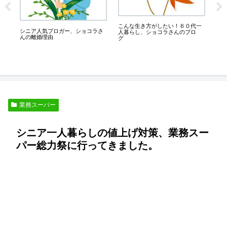
ド
こんな生き方がしたい！６０代一
た
シニア人気ブロガー、ショコラさ
人暮らし、ショコラさんのブロ
く
んの離婚理由
グ
業務スーパー
シニア一人暮らしの値上げ対策、業務スー
パー総力祭に行ってきました。