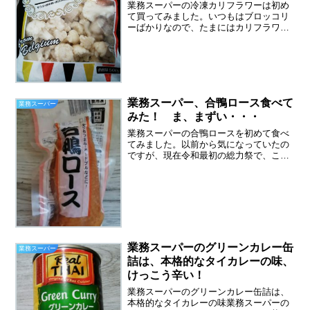
業務スーパーの冷凍カリフラワーは初め
て買ってみました。いつもはブロッコリ
ーばかりなので、たまにはカリフラワー
もいいかなっと。生のカリフラワーを買
うと３００円近いです。業務スーパーの
冷凍カリフラワーは５００ｇで１４８円
でした。業務スーパーの冷...
業務スーパー、合鴨ロース食べて
業務スーパー
みた！ ま、まずい・・・
業務スーパーの合鴨ロースを初めて食べ
てみました。以前から気になっていたの
ですが、現在令和最初の総力祭で、この
合鴨ロースが１９８円（税抜き）になっ
ていたので、購入してみました。いつも
は２３５円なので、だいぶお得感があり
ます。業務スーパーの合鴨...
業務スーパーのグリーンカレー缶
業務スーパー
詰は、本格的なタイカレーの味、
けっこう辛い！
業務スーパーのグリーンカレー缶詰は、
本格的なタイカレーの味業務スーパーの