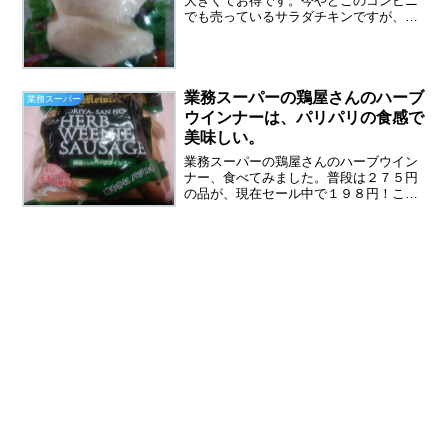
大きくてお得です。今やどこのコンビニ
でも売っているサラダチキンですが、業
務スーパーのサラダチキンはとても大き
いです。２１０ｇで１７８円という安
さ、さすが業務スーパーですね。コンビ
ニのサラダチキンの倍はある...
業務スーパーの鶏屋さんのハーブ
業務スーパー
ウインナーは、パリパリの食感で
美味しい。
業務スーパーの鶏屋さんのハーブウイン
ナー、食べてみました。普段は２７５円
の品が、現在セール中で１９８円！これ
は買うしかありません。よく売れていま
した。私は運よく最後の一つをゲットで
きました。業務スーパーは中国産が多い
のですが、この鶏屋さんの...