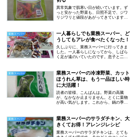
異常気象で肌寒い日が続いています。ず
っと安かった野菜も、日照不足で、ジワ
リジワリと値段があがってきています。
そんな時に頼みの綱が冷凍野菜です。業
務スーパーの冷凍野菜おすすめ１０選、
野菜高騰中はこれで乗り切る★業務スー
一人暮らしでも業務スーパー、ど
業務スーパー
パーの冷凍野菜、カットほ...
うしてもアレが食べたくなった！
久しぶりに、業務スーパーに行ってきま
した。一人暮らしになってから、しばら
く足が遠のいていたのです。息子と二人
で暮らしていたころは、とにかく質より
量だったので、週一回は行っていたので
すが、今は一人分の食材だけですむ。
業務スーパーの冷凍野菜、カット
業務スーパー
で、あんまり行かなくなって...
ほうれん草は、もう一品ほしい時
に大活躍！
読者の皆様、こんばんは。野菜の高騰
が、なかなか止まりません。とくに葉物
が高い気がします。これから、鍋の季節
ですが、白菜は例年通りのようで・・・
良かったです。野菜が高騰中は、業務ス
ーパーの冷凍野菜を使っていますが、そ
業務スーパーのサラダチキン、大
業務スーパー
の中で、カットほうれん草、...
きくてお得！アレンジレシピ
業務スーパーのサラダチキンは、とても