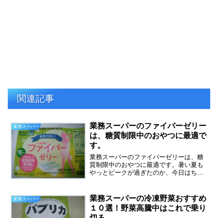
関連記事
業務スーパーのファイバーゼリー
業務スーパー
は、糖質制限中のおやつに最適で
す。
業務スーパーのファイバーゼリーは、糖
質制限中のおやつに最適です。暑い夏も
やっとピークが過ぎたのか、今日はちょ
っとだけ風がさわやかに感じました。夏
にはアイスクリームということで、アイ
スクリームをたくさん食べてしまった私
業務スーパーの冷凍野菜おすすめ
業務スーパー
は、絶賛リバウンド中です...
１０選！野菜高騰中はこれで乗り
切る