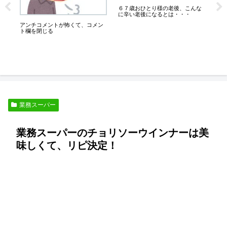
６７歳おひとり様の老後、こんな
業務
に辛い老後になるとは・・・
備
アンチコメントが怖くて、コメン
さ
ト欄を閉じる
業務スーパー
業務スーパーのチョリソーウインナーは美
味しくて、リピ決定！