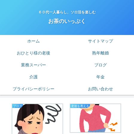
６０代一人暮らし、ソロ活を楽しむ
お茶のいっぷく
ホーム
サイトマップ
おひとり様の老後
熟年離婚
業務スーパー
ブログ
介護
年金
プライバシーポリシー
お問い合わせ
ブログ
老後を考える
業