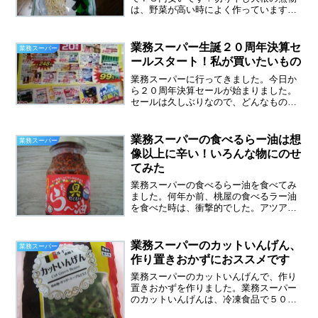
は、野菜が高い時によく作っています。
現在まだ野菜が高めなので、切り干し大
根が活躍中です。業務スーパーの切り干
し大根は、作り置きおかずにおすすめで
業務スーパー生誕２０周年決算セ
業務スーパー
す。５００ｇ７８円という...
ールスタート！私が買いたいもの
業務スーパーに行ってきました。今日か
ら２０周年決算セールが始まりました。
セールは久しぶりなので、どんなものが
安いのかチラシをもらってきてチェック
をしました。業務スーパー生誕２０周年
決算セールスタート！下記チラシは神奈
業務スーパーの食べるらー油は想
業務スーパー
川バージョン関東地方のも...
像以上に辛い！いろんな物にのせ
てみた
業務スーパーの食べるらー油を食べてみ
ました。何年か前、桃屋の食べるラー油
を食べた時は、衝撃的でした。アツアツ
のご飯にすごくあい、はまりました。発
売当時は、売り切れていて買えないこと
もありました。業務スーパーの食べるら
業務スーパーのカットいんげん、
業務スーパー
ー油は、桃屋の食べるラー...
作り置きおかずにおススメです
業務スーパーのカットいんげんで、作り
置きおかずを作りました。業務スーパー
のカットいんげんは、冷凍食品で５００
ｇ１５８円という安さ！デンマーク産で