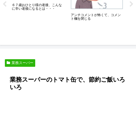
消えた老後資金、母の預金一千万
膝が
円は瓦礫の山になりました。
っ
良
ン
熟年離婚か家庭内別居か？対照的
な６０代のブロガーさん
業務スーパー
業務スーパーのトマト缶で、節約ご飯いろ
いろ