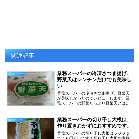
関連記事
業務スーパーの冷凍さつま揚げ、
業務スーパー
野菜天はレンチンだけでも美味し
い
業務スーパーの冷凍さつま揚げ、野菜天
が美味しかったのでレビューします。業
務スーパーの野菜たっぷり野菜天とは、
いわゆるさつまあげです。かちんかちん
に凍ったさつま揚げが１０枚入りで１９
８円でした。さつま揚げって、意外とい
業務スーパーの切り干し大根は、
業務スーパー
ろいろな料理に活用できる...
作り置きおかずにおすすめです。
業務スーパーの切り干し大根は５００ｇ
で７８円安いです！切り干し大根の煮物