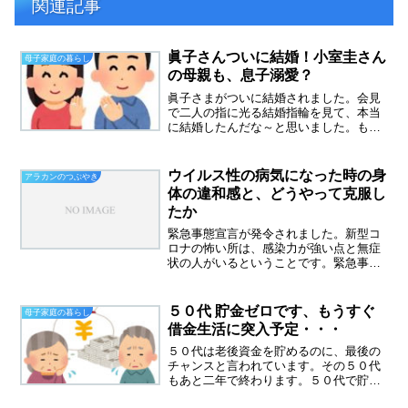
関連記事
眞子さんついに結婚！小室圭さん
母子家庭の暮らし
の母親も、息子溺愛？
眞子さまがついに結婚されました。会見
で二人の指に光る結婚指輪を見て、本当
に結婚したんだな～と思いました。もう
皇室を離れたので、眞子さまではなく小
室眞子さんになられたわけですが、どう
も祝福する気になれません。あの黒いサ
ウイルス性の病気になった時の身
アラカンのつぶやき
ングラスをつけた小室佳代...
体の違和感と、どうやって克服し
たか
緊急事態宣言が発令されました。新型コ
ロナの怖い所は、感染力が強い点と無症
状の人がいるということです。緊急事態
宣言が発令されても私の生活は変わりま
せん。いつ感染してもおかしくない状況
なので、いざという時のために準備はし
５０代 貯金ゼロです、もうすぐ
母子家庭の暮らし
ています。昨年の秋にウイ...
借金生活に突入予定・・・
５０代は老後資金を貯めるのに、最後の
チャンスと言われています。その５０代
もあと二年で終わります。５０代で貯金
ゼロ、そして借金生活に突入しそうで