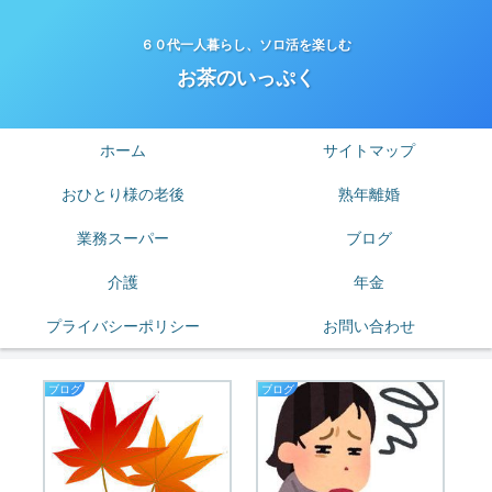
６０代一人暮らし、ソロ活を楽しむ
お茶のいっぷく
ホーム
サイトマップ
おひとり様の老後
熟年離婚
業務スーパー
ブログ
介護
年金
プライバシーポリシー
お問い合わせ
ブログ
ブログ
は