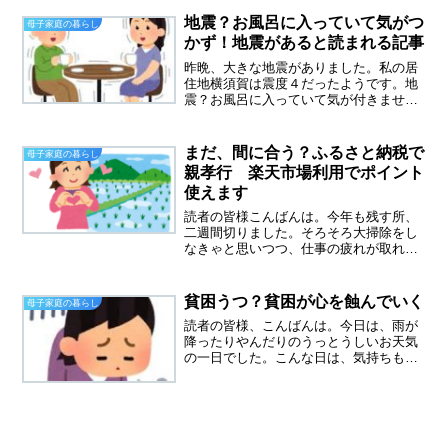
す。今ある貯金は、息子の大学入学費用
です。入学金で消えてしまう貯金しかあ
地震？お風呂に入っていて気がつ
母子家庭の暮らし
りません。(-_-;)老後...
かず！地震があると読まれる記事
昨晩、大きな地震がありました。私の居
住地横須賀は震度４だったようです。地
震？お風呂に入っていて気が付きません
でした。昨日は温泉入浴剤を入れて、ゆ
ったりとぬるめのお湯につかってまし
た。お風呂から上がりテレビをつけると
まだ、間に合う？ふるさと納税で
母子家庭の暮らし
地震速報が流れていて初めて...
親孝行 楽天市場利用でポイント
使えます
読者の皆様こんばんは。今年も残す所、
二週間切りました。そろそろ大掃除をし
なきゃと思いつつ、仕事の疲れが取れ
ず、やる気がしません。こんな時、おひ
とりさまで良かったと思います。掃除を
しろとうるさくいう夫が、いないので。
貧困うつ？貧困が心を蝕んでいく
母子家庭の暮らし
ところで、読者の皆様はふる...
読者の皆様、こんばんは。今日は、雨が
降ったりやんだりのうっとうしいお天気
の一日でした。こんな日は、気持ちも落
ちこみがちです。今週の月曜日から、グ
イグイと気持ちが落ちていくのが自分で
もわかりました。仕事をしている時は、
いいのですが、帰宅すると...