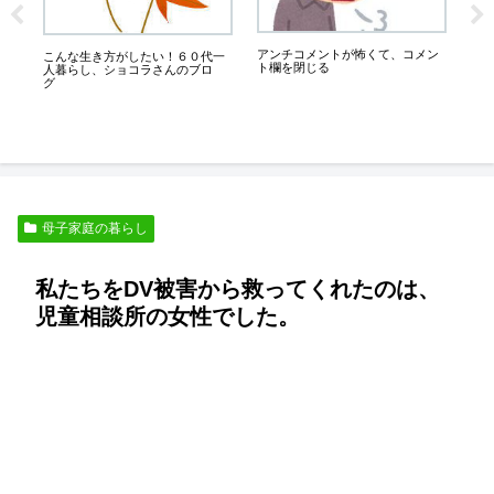
な
は
こ
アンチコメントが怖くて、コメン
こんな生き方がしたい！６０代一
ト欄を閉じる
人暮らし、ショコラさんのブロ
グ
母子家庭の暮らし
私たちをDV被害から救ってくれたのは、
児童相談所の女性でした。