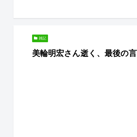
雑記
美輪明宏さん逝く、最後の