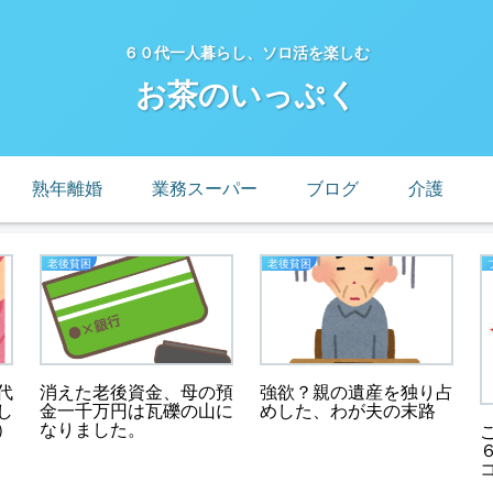
６０代一人暮らし、ソロ活を楽しむ
お茶のいっぷく
熟年離婚
業務スーパー
ブログ
介護
老後貧困
老後貧困
代
消えた老後資金、母の預
強欲？親の遺産を独り占
し
金一千万円は瓦礫の山に
めした、わが夫の末路
）
なりました。