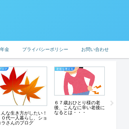
年金
プライバシーポリシー
お問い合わせ
ブログ
老後を考える
私のイチオ
６７歳おひとり様の老
後、こんなに辛い老後に
なるとは・・・
こんな生き方がしたい！
シニア
６０代一人暮らし、ショ
ョコラ
コラさんのブログ