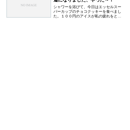
シャワーを浴びて、今日はエッセルスー
パーカップのチョコクッキーを食べまし
た。１００円のアイスが私の疲れをとっ
てくれます。今日は、朗報がありまし
た。私を苦しめた店長が、左遷になりま
した。８月に私のブログを読んでくださ
った方はご存じだと思います...