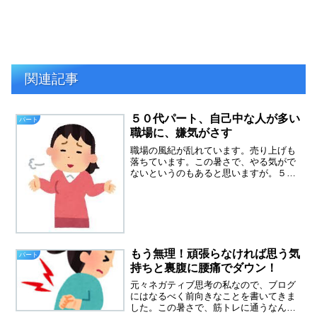
関連記事
５０代パート、自己中な人が多い
パート
職場に、嫌気がさす
職場の風紀が乱れています。売り上げも
落ちています。この暑さで、やる気がで
ないというのもあると思いますが。５０
代パート、自己中な人が多い職場に嫌気
がさしてきました。自己中、自己中心的
な人が増えてきたと思います。自分が一
番可愛いのはみな同じだと...
もう無理！頑張らなければ思う気
パート
持ちと裏腹に腰痛でダウン！
元々ネガティブ思考の私なので、ブログ
にはなるべく前向きなことを書いてきま
した。この暑さで、筋トレに通うなんて