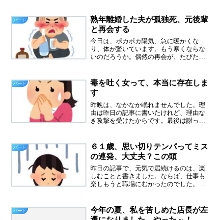
無理なことしちゃいました。自分の年齢
わかっているの？って感じです。筋トレ
に通えば、精神も身体も鍛えられるかと
熟年離婚した夫が孤独死、元後輩
パート
思って、自分を追い込んで...
と再会する
今日は、ポカポカ陽気、急に暖かくな
り、体が驚いています。もう寒くならな
いのだろうか。偶然の再会が、たびたび
あります。レジという職業は、一日に何
人の人と顔を合わせるのだろう？、とに
かくたくさんの人と接します。そんな
毒を吐く女って、本当に存在しま
パート
中、偶然の再会がたびたびあり...
す
昨晩は、なかなか眠れませんでした。理
由は昨日の記事に書いたけれど、理由な
き攻撃を受けたからです。最後は謝って
くれたから、さっさと忘れればいいの
に、なかなか忘れることはできなくて、
今日は心も身体も重く、憂鬱な休日にな
６１歳、思い切りテンパってミス
パート
ってしまいました。毒を吐く...
の連発、大丈夫？この頭
昨日の記事で、元気で居続けるのは、楽
しむことと書きました。ならば、仕事も
楽しもうと職場にむかったのでした。な
のに、今日はボケボケ、ミスばかりしち
ゃいました。忘れないように、メモをと
るのですが、そのメモをどこに置いたか
今年の夏、私を苦しめた店長が左
パート
忘れてしまう。いろんな仕...
遷になりました、やった～！