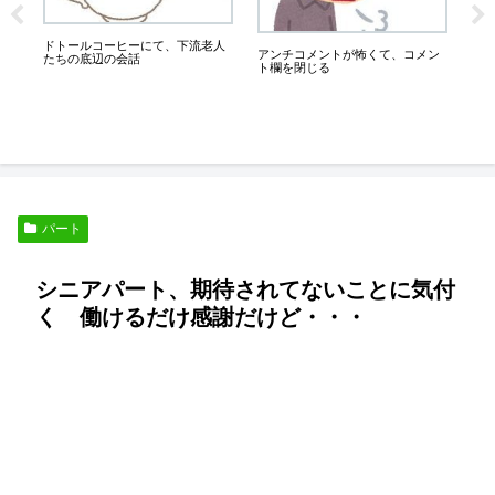
業
ー使
いも
が
ドトールコーヒーにて、下流老人
アンチコメントが怖くて、コメン
たちの底辺の会話
ト欄を閉じる
パート
シニアパート、期待されてないことに気付
く 働けるだけ感謝だけど・・・