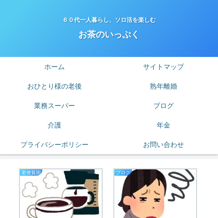
６０代一人暮らし、ソロ活を楽しむ
お茶のいっぷく
ホーム
サイトマップ
おひとり様の老後
熟年離婚
業務スーパー
ブログ
介護
年金
プライバシーポリシー
お問い合わせ
老後貧困
ブログ
業