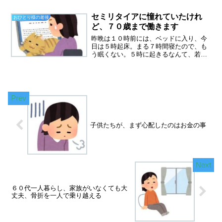
ます。午前中は、３０分歩いて教会へ行
ってきました。空気がとてもさわやかで
セミリタイアに憧れていたけれ
おひとり様の老後
した。職場には６０代７０...
ど、７０歳まで働きます
昨晩は１０時前には、ベッドに入り、今
日は５時起床。まる７時間寝たので、も
う眠くない。５時に起きるなんて、若い
時は本当に辛かったのに。だんだんお年
寄りっぽい暮らしになってきました。
(;^_^Aセミリタイアに憧れていましたセ
ミリタイアってよく聞...
子供たちが、まず心配したのはお金の事
６０代一人暮らし、家族がいなくても大
丈夫、骨折を一人で乗り越える