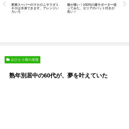
未
業務スーパーのマカロニサラダ１
膝が痛い！100均の膝サポーター使
５
キロは冷凍できます、アレンジい
ってみた、セリアのパット付きが
ん
ろいろ
良い！
おひとり様の老後
熟年別居中の60代が、夢を叶えていた