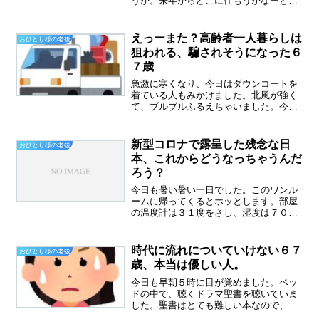
うか。来年からどこに住もうかなーとい
ろいろ考えています。終の棲家はどこに
する？６４歳、もうそんなに引っ越しは
したくない、今度住む場所を終の棲家に
えっーまた？高齢者一人暮らしは
おひとり様の老後
したい。(最終的には施設...
狙われる、騙されそうになった６
７歳
急激に寒くなり、今日はダウンコートを
着ている人もみかけました。北風が強く
て、ブルブルふるえちゃいました。今の
季節は晩秋というのでしょうか。季節の
せいか孤独を感じた一日でした。６７歳
のパート仲間が、またまた騙されそうに
新型コロナで露呈した残念な日
おひとり様の老後
なる今月の初めに書いた記...
本、これからどうなっちゃうんだ
ろう？
今日も暑い暑い一日でした。このワンル
ームに帰ってくるとホッとします。部屋
の温度計は３１度をさし、湿度は７０％
になっていました。帰宅すると、まずク
ーラーを入れて、そしてアイスコーヒー
を飲みます。最近、体重が増えてきたの
時代に流れについていけない６７
おひとり様の老後
で、スイーツはお休みして...
歳、本当は優しい人。
今日も早朝５時に目が覚めました。ベッ
ドの中で、聴くドラマ聖書を聴いていま
した。聖書はとても難しい本なので、ド
ラマ仕立てになっていると頭に入ってき