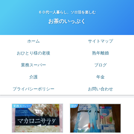
６０代一人暮らし、ソロ活を楽しむ
お茶のいっぷく
ホーム
サイトマップ
おひとり様の老後
熟年離婚
業務スーパー
ブログ
介護
年金
プライバシーポリシー
お問い合わせ
業務スーパー
節約
ア