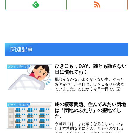
関連記事
ひきこもりDAY、誰とも話さない
おひとり様の老後
日に慣れておく
風邪がなかなかよくならない中、やっと
お休みの日。今日は、ひきこもりを決め
ていました。とにかく今日一日で、完全
に治したい！鼻水流しながらの仕事は、
辛すぎました。お客様の列が途切れた
ら、鼻をかみに行こうと思うのですが、
終の棲家問題、住んでみたい団地
おひとり様の老後
なかなか途切れないんです。...
は「団地のふたり」の聖地でし
た。
今週末には、また寒くなるらしい。いよ
いよ本格的な冬に突入しちゃうのでしょ