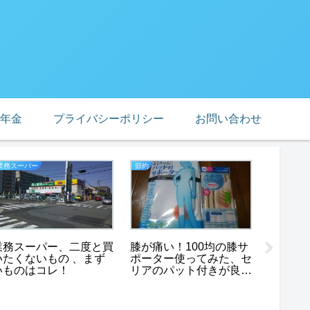
年金
プライバシーポリシー
お問い合わせ
業務スーパー
節約
アラカンの
未亡人
業務スーパー、二度と買
膝が痛い！100均の膝サ
奇跡の
いたくないもの 、まず
ポーター使ってみた、セ
子さん
いものはコレ！
リアのパット付きが良
い！