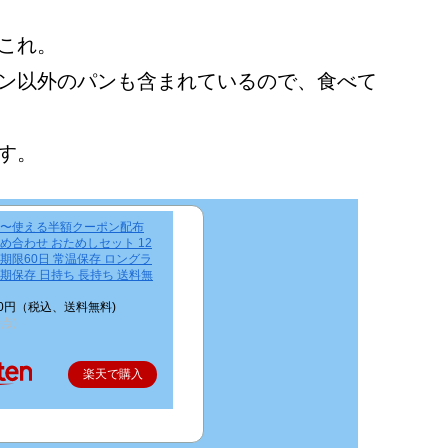
これ。
ン以外のパンも含まれているので、食べて
す。
0:00〜使える半額クーポン配布
め合わせ おためしセット 12
期限60日 常温保存 ロングラ
期保存 日持ち 長持ち 送料無
80円（税込、送料無料)
時点)
楽天で購入