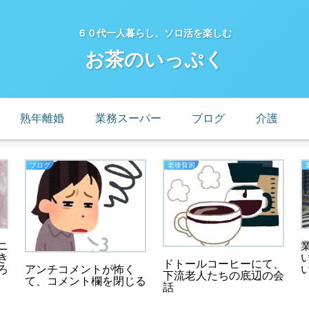
６０代一人暮らし、ソロ活を楽しむ
お茶のいっぷく
熟年離婚
業務スーパー
ブログ
介護
ブログ
老後貧困
ニ
き
ドトールコーヒーにて、
ろ
アンチコメントが怖く
下流老人たちの底辺の会
て、コメント欄を閉じる
話