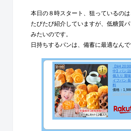
本日の８時スタート、狙っているのは
たびたび紹介していますが、低糖質パ
みたいのです。
日持ちするパンは、備蓄に最適なんで
【9/4 2
中】パン 詰
個入り 賞味
イフパン 長
料
価格：1,9
(2023/9/4