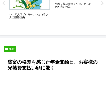
強欲？親の遺産を独り占めした、
ー使
わが夫の末路
が
シニア人気ブロガー、ショコラさ
熟
んの離婚理由
な
年金
貧富の格差を感じた年金支給日、お客様の
光熱費支払い額に驚く