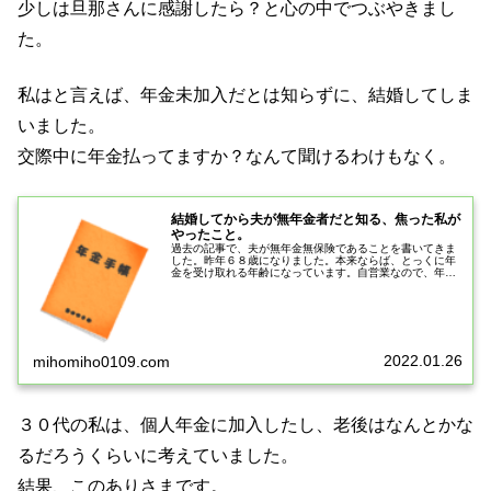
少しは旦那さんに感謝したら？と心の中でつぶやきまし
た。
私はと言えば、年金未加入だとは知らずに、結婚してしま
いました。
交際中に年金払ってますか？なんて聞けるわけもなく。
結婚してから夫が無年金者だと知る、焦った私が
やったこと。
過去の記事で、夫が無年金無保険であることを書いてきま
した。昨年６８歳になりました。本来ならば、とっくに年
金を受け取れる年齢になっています。自営業なので、年金
に加入していたとしても国民年金なので、満額でも５５０
００円ほどだったと思います。その...
2022.01.26
mihomiho0109.com
３０代の私は、個人年金に加入したし、老後はなんとかな
るだろうくらいに考えていました。
結果、このありさまです。