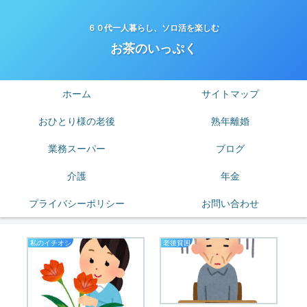
６０代一人暮らし、ソロ活を楽しむ
お茶のいっぷく
ホーム
サイトマップ
おひとり様の老後
熟年離婚
業務スーパー
ブログ
介護
年金
プライバシーポリシー
お問い合わせ
私のイチオシ
老後貧困
熟