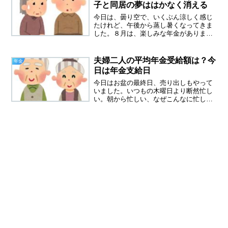
さん、久しぶり～と向こ...
子と同居の夢ははかなく消える
今日は、曇り空で、いくぶん涼しく感じ
たけれど、午後から蒸し暑くなってきま
した。８月は、楽しみな年金がありま
す。薄給でも、臨時収入は嬉しいもので
す。通常の年金は、あまりにも少なすぎ
て７０歳まで繰り下げすることを考えて
夫婦二人の平均年金受給額は？今
年金
います。年金が少ない老後、...
日は年金支給日
今日はお盆の最終日、売り出しもやって
いました。いつもの木曜日より断然忙し
い。朝から忙しい、なぜこんなに忙しい
のだろうと思っていてお客様をみて気が
付きました。今日は年金支給日でした。
夫婦二人の平均年金支給額は？今日は年
金支給日お盆の年金支給日...