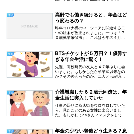
ーンとしているのが嫌、おまけに今日は
すごく涼しい朝で、いきなり秋の気配で
した。今、流行りの年金トーク今日は、
高齢でも働き続けると、年金はど
年金
パソコンで動画を見て...
う変わるの？
昨年コロナ禍の中、シニアに関連する二
つの法案が改正されました。一つは「７
０歳就業確保法」、これは今年の４月に
施工されます。現在は６５歳まで定年が
伸びていますが、今度は７０歳まで企業
側が雇い続ける努力をしなさいというも
BTSチケットが５万円？！優雅す
年金
のです。私の職場も６５歳...
ぎる年金生活に驚く！
先週、高校時代の友人と４７年ぶりに会
いました。もしかしたら卒業式以来なの
か？その後会ったのか、二人とも記憶に
ないのです。軽井沢や大島に一緒に旅行
したのは覚えているけれど、高校時代だ
ったのかも不明。彼女は髪型が変わって
介護離職した６２歳元同僚は、年
年金
いなかったのに、まず驚き...
金生活に突入していた
仕事の帰りに商店街をウロウロしていた
ら、見たことのある女性に出会いまし
た。もしかして○○さん？マスクをしてい
ると、人相が変わってしまう人もいるの
で、もし人違いだと困るので、ジッーと
見ていたら、向こうも見ていました。○○
年金の少ない老後どう生きる？息
年金