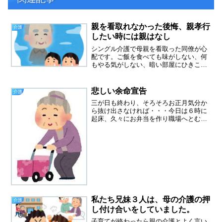
親を看取れなかった後悔、親孝行
介護
したい時には親はなし
シングル介護で母親を看取った同僚が心
配です。ご飯を食べても味がしない、何
もやる気がしない、暗い部屋にひきこも
っていたいというネガティブな言葉ばか
り。高齢の母親の介護のために、一日の
ほとんどの時間を費やしてきました。だ
悲しい余命宣告
介護
から一人になって何をして...
三が日も終わり、そろそろお正月気分か
ら抜け出さなければ・・・今日は６時に
起床、久々にお弁当を作り職場へとむか
いました。職場に着いたら、アラカン同
僚との会話は老親のこと。９３歳の母親
と二人暮らしの同僚は、大変な年末年始
だったらしいです。夜中に...
私たち兄妹３人は、母の介護の押
介護
し付け合いをしていました。
子育てが終わったら親の介護とよく言い