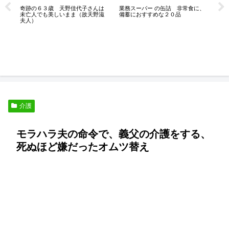
奇跡の６３歳 天野佳代子さんは
業務スーパー の缶詰 非常食に、
膝が
未亡人でも美しいまま（故天野滋
備蓄におすすめな２０品
っ
夫人）
良
く
介護
モラハラ夫の命令で、義父の介護をする、
死ぬほど嫌だったオムツ替え