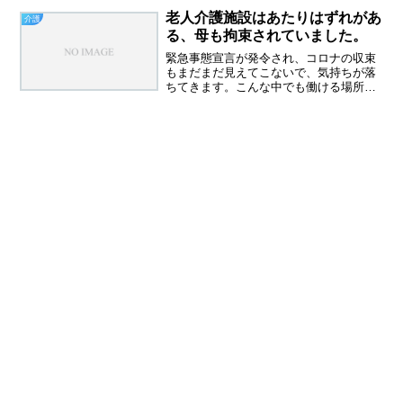
老人介護施設はあたりはずれがあ
介護
る、母も拘束されていました。
緊急事態宣言が発令され、コロナの収束
もまだまだ見えてこないで、気持ちが落
ちてきます。こんな中でも働ける場所が
あることは感謝です。先日この記事に書
いた６７歳の同僚が長期休みに入りまし
た。脊柱管狭窄症を克服して、なんとし
てでも帰ってきてほしいで...