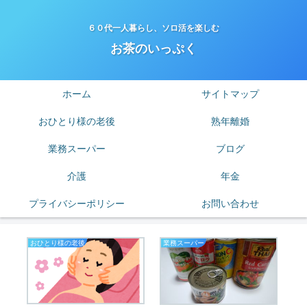
６０代一人暮らし、ソロ活を楽しむ
お茶のいっぷく
ホーム
サイトマップ
おひとり様の老後
熟年離婚
業務スーパー
ブログ
介護
年金
プライバシーポリシー
お問い合わせ
おひとり様の老後
業務スーパー
節