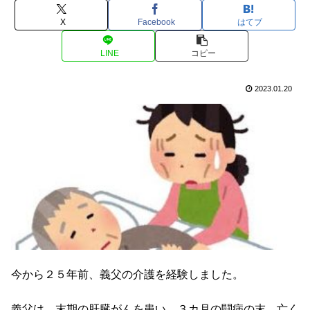
X
Facebook
はてブ
LINE
コピー
2023.01.20
今から２５年前、義父の介護を経験しました。
義父は、末期の肝臓がんを患い、３カ月の闘病の末、亡く