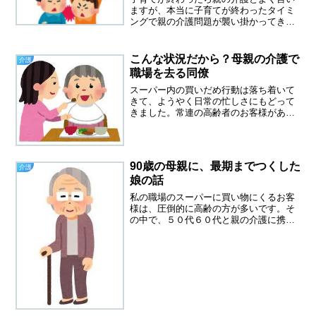
ますが、本当に子育てが終わったタイミ
ングで親の介護問題が襲い掛かってきま
す。現在母は大腿骨骨折で入院中です
が、普段はサービス付き高齢者住宅で暮
らしています。現在に至るまで、本当に
こんな状況だから？母親の介護で
介護
いろいろなことがありました...
職場を去る同僚
スーパー内の買いだめ行動は落ち着いて
きて、ようやく日常の忙しさにもどって
きました。常連の高齢者のお客様があま
りこなくなりました。その中の一人が今
日いらして、この状況でインフルエンザ
になったとかでやっと完治したとおっし
ゃっていました。病院に行...
90歳の母親に、最期までつくした
介護
娘の話
私の職場のスーパーに買い物にくるお客
様は、圧倒的に高齢の方が多いです。そ
の中で、５０代６０代と親の介護に携わ
っている方もけっこういます。レジをし
ながらの会話の中で、介護の愚痴をつぶ
やいている方もいます。「その気持ちわ
かります」「大変だけど頑...