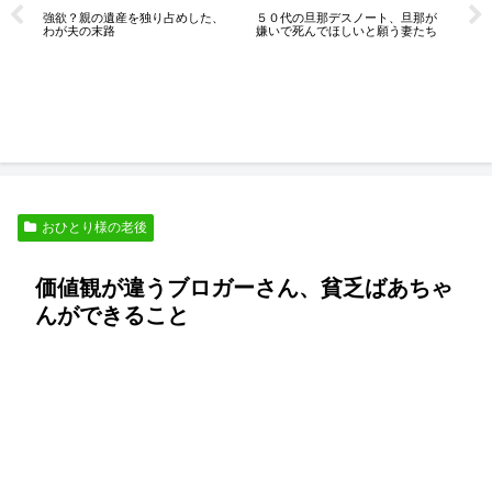
強欲？親の遺産を独り占めした、
５０代の旦那デスノート、旦那が
膝が
わが夫の末路
嫌いで死んでほしいと願う妻たち
っ
ん
良
おひとり様の老後
価値観が違うブロガーさん、貧乏ばあちゃ
んができること