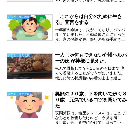
き生きと働いています。私の職場には定
年がありません。パート従業員は６５歳
という定年が廃止され、長期雇用契約を
結んでいます。ようするに働けるうち
「これからは自分のために生き
おひとり様の老後
は、いつまでも働いていいよ...
る」宣言をする
一年前の今頃は、夫が亡くなり、バタバ
タしていました。不動産屋さんに行った
り、家の名義変更、銀行の相続手続き
等々、とにかく忙しかった。でも、人は
必死になるとなんでもできるもの。子供
たちに助けてもらうことはほとんどな
一人じゃ何もできない介護ヘルパ
おひとり様の老後
く、一人でやりました。家の売...
ーの妹 が神様に見えた、
転んで骨折してから2日目の今日まで 痛
くて着替えることができずにいました。
転んだ時の状態着のみ着のままで過ごし
ていました。三角布、固定バンドをはず
すと激痛が走り 着替えることもできなか
ったのです 左手は使えたのでタオルをお
笑顔の９０歳、下を向いて歩く８
おひとり様の老後
湯でぬらし顔と体...
０歳、元気でいるコツを聞いてみ
た
夜間頻尿は、着圧ソックスをはくことで
なんとか改善したけれど、今度は肩こ
り。肩から、背中にかけて、はっている
のがわかります。やっぱりこれも血の巡
りが悪くなったのが、原因の一つかもし