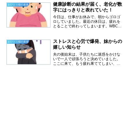
れないです。レジをしていても、重いも
健康診断の結果が届く、老化が数
おひとり様の老後
のを持つのがつらい。なんと...
字にはっきりと表れていた！
今日は、仕事がお休みで、朝からゴロゴ
ロしていました。最近の休日は、疲れを
とることで終わってしまいます。WBC、
もちろん見ていました。劇的なさよなら
勝ちでしたね～、それにしてもかっこい
い大谷選手、一所懸命に走る姿にはほれ
ストレスと心労で爆発、妹からの
おひとり様の老後
ぼれしちゃいました。そ...
嬉しい知らせ
夫の後始末は、子供たちに迷惑をかけな
いで一人で頑張ろうと決めていました。
ここに来て、もう疲れ果ててしまい、爆
発してしまいました。一人で抱え込んで
はだめ自分でもわかった、精神がおかし
くなっていくのが。誰かに聞いてもらい
たいと思い、まず息子に電...