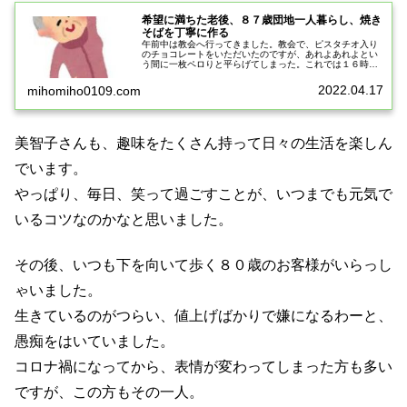
希望に満ちた老後、８７歳団地一人暮らし、焼き
そばを丁寧に作る
午前中は教会へ行ってきました。教会で、ピスタチオ入り
のチョコレートをいただいたのですが、あれよあれよとい
う間に一枚ペロりと平らげてしまった。これでは１６時間
ダイエットしていても意味がない。１６時間ダイエットを
続けているのは、単に朝食を食べる...
2022.04.17
mihomiho0109.com
美智子さんも、趣味をたくさん持って日々の生活を楽しん
でいます。
やっぱり、毎日、笑って過ごすことが、いつまでも元気で
いるコツなのかなと思いました。
その後、いつも下を向いて歩く８０歳のお客様がいらっし
ゃいました。
生きているのがつらい、値上げばかりで嫌になるわーと、
愚痴をはいていました。
コロナ禍になってから、表情が変わってしまった方も多い
ですが、この方もその一人。