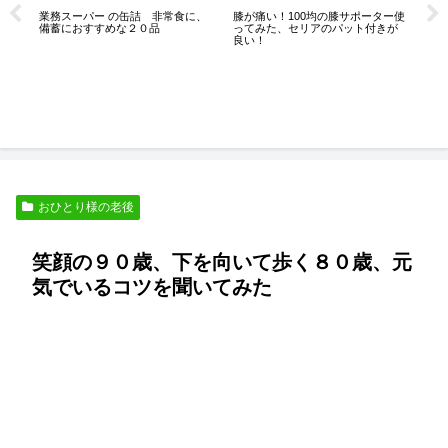
は
業務スーパー の缶詰 非常食に、
膝が痛い！100均の膝サポーター使
こ
備蓄におすすめな２０品
ってみた、セリアのパット付きが
良い！
人
おひとり様の老後
笑顔の９０歳、下を向いて歩く８０歳、元
気でいるコツを聞いてみた