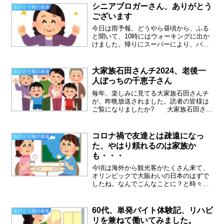
シニアブロガーさん、ありがとう
おひとり様の老後
ございます
今日は雨予報、どうやら昼頃から、ふる
と聞いて、10時にはウォーキングに出か
けました。帰りにスーパーにより、バナ
ナとヨーグルトを購入、親切な店員さん
がレジ袋に入れてくれました。骨折して
から、一度もエコバッグを持参していま
大家族石田さんチ2024、老後一
おひとり様の老後
せん。そういう気持ちの...
人ぼっちの千恵子さん
毎年、楽しみに見てる大家族石田さんチ
が、昨晩放送されました。読者の皆様は
ご覧になりましたか? 大家族石田さん
チ、2024一家の大黒柱である晃さんと、
奥様の千恵子さんは現在も熟年別居中で
す。もともと、母親の介護のために別居
コロナ禍で友達とは疎遠になっ
おひとり様の老後
を始めた二人。その...
た、やはり頼れるのは家族か
も・・・
今頃は海外から観光客がたくさん来て、
オリンピックで大賑わいの日本のはずで
したね。なんでこんなことに？と時々ふ
と思います。来週にはお盆が来ます。お
盆の帰省はどうするべき？とテレビでは
大論争されています。GOTOトラベルは
60代、単発バイト体験記、リハビ
おひとり様の老後
よくて、帰省はだめ？な...
リを兼ねて働いてみました。