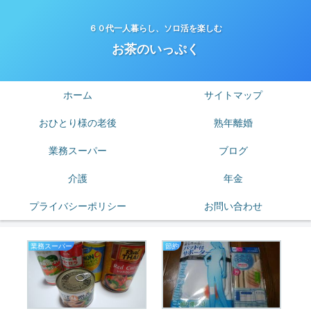
６０代一人暮らし、ソロ活を楽しむ
お茶のいっぷく
ホーム
サイトマップ
おひとり様の老後
熟年離婚
業務スーパー
ブログ
介護
年金
プライバシーポリシー
お問い合わせ
業務スーパー
節約
は