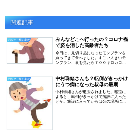
関連記事
みんなどこへ行ったの？コロナ禍
おひとり様の老後
で姿を消した高齢者たち
今日は、見切り品になったモンブランを
買ってきて食べました。すごい大きいモ
ンブラン、裏を見たら７００キロカロリ
ーです。二人で食べればちょうどいいサ
イズ。私が買うのを見て、５０代の同僚
と４０代の同僚が真似して買っていきま
中村珠緒さんも？転倒がきっかけ
おひとり様の老後
した。５０代同僚は、旦那...
にうつ病になった叔母の最期
中村珠緒さんが逝去されました。報道に
よると、転倒がきっかけで施設に入った
とか。施設に入ってからは公の場所に姿
を現すこともなかったそうです。認知症
になったという噂もありました。娘さん
とは絶縁状態で、施設にお見舞いにいく
ことはなかったらしい。や...