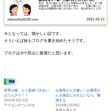
認知症母８７歳、介護の押し付け合い再び・・・
昨日、双子の妹からまたまた攻撃lineが来ました。８７歳
認知症母、介護の押し付け合い再び・・・正確に書くと、
今度は介護費用の押し付け合いです。母は昨年の１２月初
めに大腿骨骨折をし入院しています。現在はリハビリ専門
病院に入院しているのですが、...
2021.03.13
mihomiho0109.com
今となっては、懐かしい話です。
そういえば妹もブログを書き始めたそうです。
ブログはボケ防止に最適だと思います。
、
関連
長男の嫁、もう親戚づきあい
お義母さん大嫌い！お義母さ
はうんざり！！
んを施設に入れないなら、離
2021年3月11日
婚する
アラカンのつぶやき
2018年1月29日
老後を考える