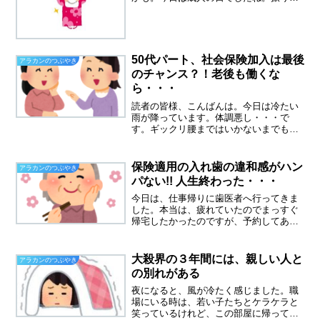
姿の娘さんを３人くらいみかけました。
振り袖でもマスク、コロナ禍の忘れられ
ない成人の日になると思う。親御さんも
どんなにこの日を楽しみに...
50代パート、社会保険加入は最後
アラカンのつぶやき
のチャンス？！老後も働くな
ら・・・
読者の皆様、こんばんは。今日は冷たい
雨が降っています。体調悪し・・・で
す。ギックリ腰まではいかないまでも、
腰を痛めてしまいました。やはり、これ
はスーパーのレジで働く職業病と言える
のか、腰痛、膝痛を抱えている同僚は多
保険適用の入れ歯の違和感がハン
アラカンのつぶやき
いです。このまま腰痛がひど...
パない!! 人生終わった・・・
今日は、仕事帰りに歯医者へ行ってきま
した。本当は、疲れていたのでまっすぐ
帰宅したかったのですが、予約してあっ
たので仕方なく。保険適用の入れ歯の違
和感がハンパない！！です。入れ歯とい
っても部分入れ歯なのですが奥歯が２本
大殺界の３年間には、親しい人と
アラカンのつぶやき
グラグラになっていて、二...
の別れがある
夜になると、風が冷たく感じました。職
場にいる時は、若い子たちとケラケラと
笑っているけれど、この部屋に帰ってく