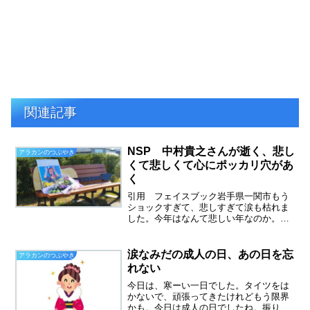
関連記事
NSP 中村貴之さんが逝く、悲し
アラカンのつぶやき
くて悲しくて心にポッカリ穴があ
く
引用 フェイスブック岩手県一関市もう
ショックすぎて、悲しすぎて涙も枯れま
した。今年はなんて悲しい年なのか。母
との別れからやっと立ち直ったのに、今
度は大好きだった中村さんが・・・
NSP 中村貴之さんが逝くNSPは私の青
涙なみだの成人の日、あの日を忘
アラカンのつぶやき
春でした、そしてつらい結...
れない
今日は、寒ーい一日でした。タイツをは
かないで、頑張ってきたけれどもう限界
かも。今日は成人の日でしたね。振り袖