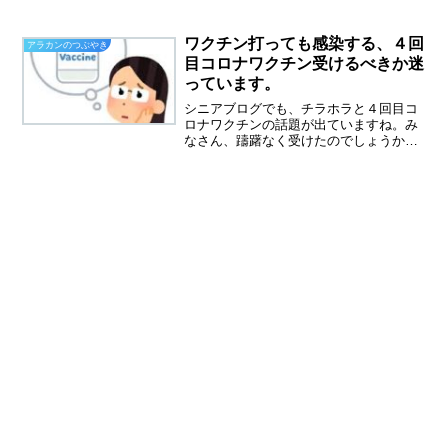
ると、相変わらず寂しさがおしよせてき
ます。いつまで寂しいと言っているんで
しょうかねー私。細木数子さんが亡くな
ワクチン打っても感染する、４回
アラカンのつぶやき
りました。六星占術がブー...
目コロナワクチン受けるべきか迷
っています。
シニアブログでも、チラホラと４回目コ
ロナワクチンの話題が出ていますね。み
なさん、躊躇なく受けたのでしょうか？
私の所へも、４回目ワクチンの接種券が
届きました。横須賀市では６０歳以上の
対象者に送っているようです。ワクチン
打っても、感染するつい最...