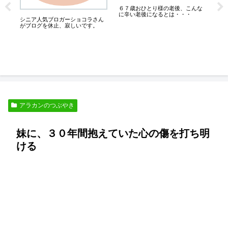
１
６７歳おひとり様の老後、こんな
は
い
に辛い老後になるとは・・・
こ
シニア人気ブロガーショコラさん
がブログを休止、寂しいです。
アラカンのつぶやき
妹に、３０年間抱えていた心の傷を打ち明
ける