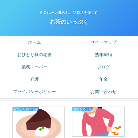
６０代一人暮らし、ソロ活を楽しむ
お茶のいっぷく
ホーム
サイトマップ
おひとり様の老後
熟年離婚
業務スーパー
ブログ
介護
年金
プライバシーポリシー
お問い合わせ
おひとり様の老後
老後を考える
は