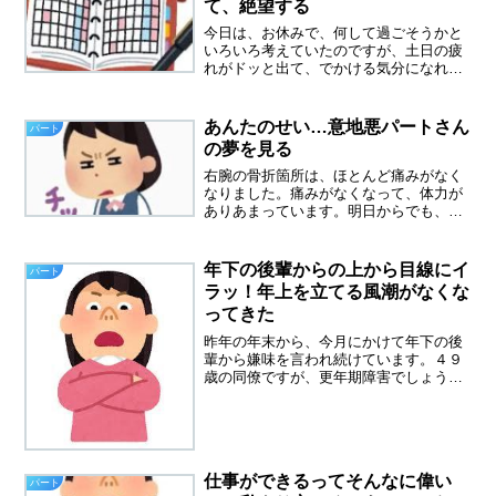
て、絶望する
今日は、お休みで、何して過ごそうかと
いろいろ考えていたのですが、土日の疲
れがドッと出て、でかける気分になれま
せんでした。午前中は、洗濯をして、軽
く掃除をして、アルバムの整理をして過
ごしていました。窓から空を見上げる
あんたのせい…意地悪パートさん
パート
と、青空が広がっていたので...
の夢を見る
右腕の骨折箇所は、ほとんど痛みがなく
なりました。痛みがなくなって、体力が
ありあまっています。明日からでも、働
けそうだと、錯覚したけれど、右腕は上
がりません。右腕が使えなければ、アル
バイトさえできません。もどかしい!前職
年下の後輩からの上から目線にイ
パート
場の意地悪パートさんの...
ラッ！年上を立てる風潮がなくな
ってきた
昨年の年末から、今月にかけて年下の後
輩から嫌味を言われ続けています。４９
歳の同僚ですが、更年期障害でしょう
か？いつもイラついています。確かに仕
事ができる人です。事務能力は高いと思
う。でもすごく感じ悪い態度で、お客様
のクレームによりレジもサー...
仕事ができるってそんなに偉い
パート