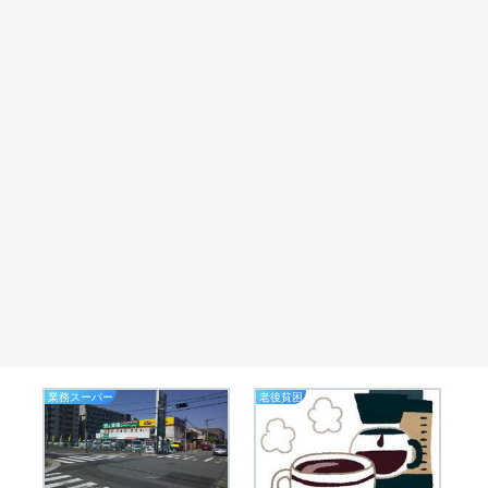
業務スーパー
老後貧困
節