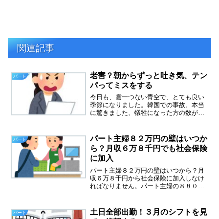
関連記事
老害？朝からずっと吐き気、テン
パート
パってミスをする
今日も、雲一つない青空で、とても良い
季節になりました。韓国での事故、本当
に驚きました、犠牲になった方の数があ
まりにも多かったからです。コロナが落
ち着いてきて、さぁ楽しもうという流れ
の中での事故、なんとか防ぐ方法はなか
パート主婦８２万円の壁はいつか
パート
ったのでしょうか。職場の...
ら？月収６万８千円でも社会保険
に加入
パート主婦８２万円の壁はいつから？月
収６万８千円から社会保険に加入しなけ
ればなりません。パート主婦の８８００
０円の壁というものができたのは平成２
８年１０月でしたが、今度は６８０００
円の壁ができます８８０００円の壁がで
土日全部出勤！３月のシフトを見
パート
きてから、残業も休日出勤...