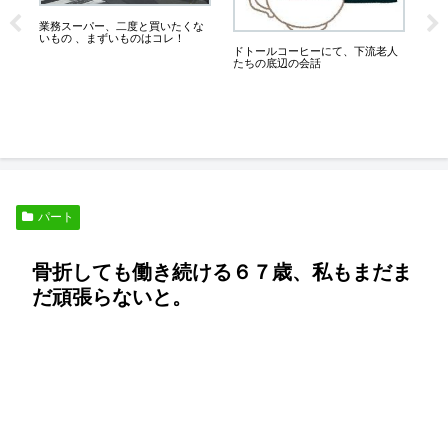
が
業務スーパー、二度と買いたくな
膝が
ち
いもの 、まずいものはコレ！
っ
良
ドトールコーヒーにて、下流老人
たちの底辺の会話
パート
骨折しても働き続ける６７歳、私もまだま
だ頑張らないと。