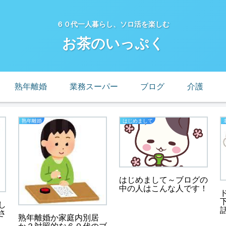
６０代一人暮らし、ソロ活を楽しむ
お茶のいっぷく
熟年離婚
業務スーパー
ブログ
介護
熟年離婚
はじめまして
はじめまして～ブログの
中の人はこんな人です！
し
さ
熟年離婚か家庭内別居