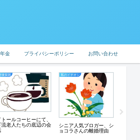
年金
プライバシーポリシー
お問い合わせ
老後貧困
私のイチオシ
老後貧困
強欲？
めした
ドトールコーヒーにて、
下流老人たちの底辺の会
シニア人気ブロガー、シ
話
ョコラさんの離婚理由