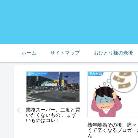
ホーム
サイトマップ
おひとり様の老後
業務スーパー
熟年離婚
業務スーパー、二度と買
いたくないもの 、まず
いものはコレ！
が怖く
熟年離婚その後、痛々
を閉じる
くて辛くなるブロガー
ん