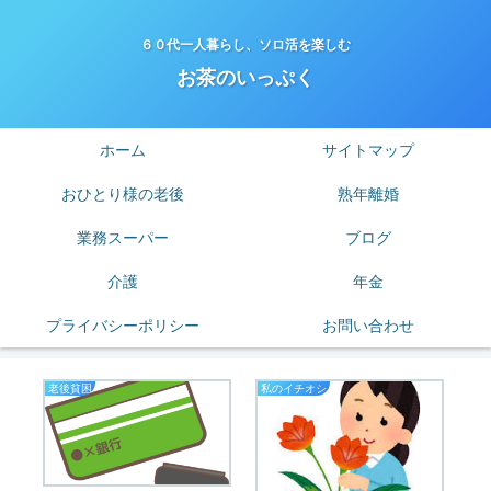
６０代一人暮らし、ソロ活を楽しむ
お茶のいっぷく
ホーム
サイトマップ
おひとり様の老後
熟年離婚
業務スーパー
ブログ
介護
年金
プライバシーポリシー
お問い合わせ
老後貧困
私のイチオシ
業