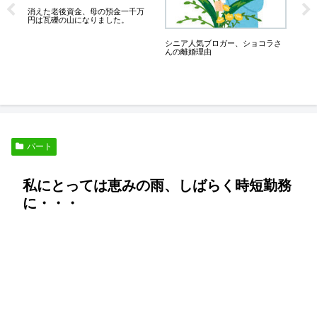
６
消えた老後資金、母の預金一千万
業
円は瓦礫の山になりました。
キ
ろ
シニア人気ブロガー、ショコラさ
んの離婚理由
パート
私にとっては恵みの雨、しばらく時短勤務
に・・・