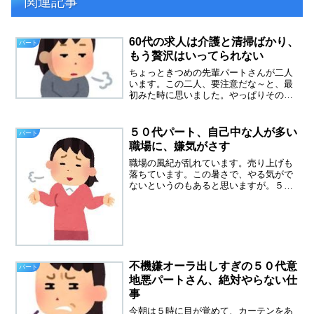
関連記事
60代の求人は介護と清掃ばかり、
パート
もう贅沢はいってられない
ちょっときつめの先輩パートさんが二人
います。この二人、要注意だな～と、最
初みた時に思いました。やっぱりその人
の性格は、顔に出るんですね。その内の
一人が、近くにいたので、わからないこ
とを聞いたのです。えっ、この前教えた
５０代パート、自己中な人が多い
パート
よねと、とても嫌そうな顔...
職場に、嫌気がさす
職場の風紀が乱れています。売り上げも
落ちています。この暑さで、やる気がで
ないというのもあると思いますが。５０
代パート、自己中な人が多い職場に嫌気
がさしてきました。自己中、自己中心的
な人が増えてきたと思います。自分が一
番可愛いのはみな同じだと...
不機嫌オーラ出しすぎの５０代意
パート
地悪パートさん、絶対やらない仕
事
今朝は５時に目が覚めて、カーテンをあ