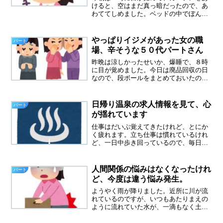
けると、空はまだ真っ暗だったので、あ
わててしめました。ベッドの中でぼんや
りして、６時に布団からでました。空は
少し明るくなってきたけれど、雲が多い
朝だったので、気持ちもどんより。外は
やっぱりイジメがあった女の職
パート
寒くて、初めて手袋をして...
場、辛そうな５０代パートさん
昨晩は涼しかったせいか、爆睡で、８時
に目が覚めました。今日は廃品回収の日
なので、段ボールをまとめておいたので
すが、この雨では出すことができませ
ん。仕方ないので、玄関の片隅に置いて
おきます。やはり、イジメがあった。忙
日帰り温泉の求人情報を見て、心
パート
しくて、人間関係に悩む暇が...
が揺れています
仕事はだいぶ覚えてきたけれど、とにか
く疲れます。立ち仕事は慣れているけれ
ど、一日中歩き回っているので、毎日、
筋肉痛です。どれだけ運動不足だったん
でしょうか（苦笑）好きなことを仕事に
する、理想です。今の仕事、好きでもな
人間関係の悩みはなくなったけれ
パート
いし、疲れるし、転職して...
ど、今度は違う悩み発生。
ようやく雨が降りました。近所に川が流
れているのですが、いつもあたりまえの
ように流れていた水が、一滴もなく土が
丸見えになっていました。枯渇してる～
と驚きました。あんな風景みたことない