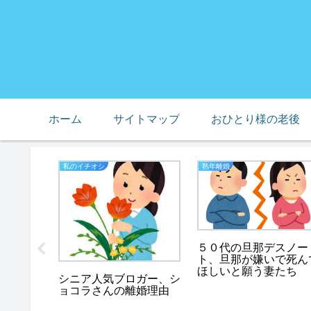
ホーム
サイトマップ
おひとり様の老後
私のイチオシ
熟年離婚
、母の預
５０代の旦那デスノー
礫の山に
ト、旦那が嫌いで死ん
ほしいと願う妻たち
シニア人気ブロガー、シ
ョコラさんの離婚理由