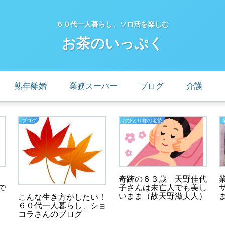
６０代一人暮らし、ソロ活を楽しむ
お茶のいっぷく
熟年離婚
業務スーパー
ブログ
介護
ブログ
おひとり様の老後
奇跡の６３歳 天野佳代
で
子さんは未亡人でも美し
いまま（故天野滋夫人）
こんな生き方がしたい！
６０代一人暮らし、ショ
コラさんのブログ