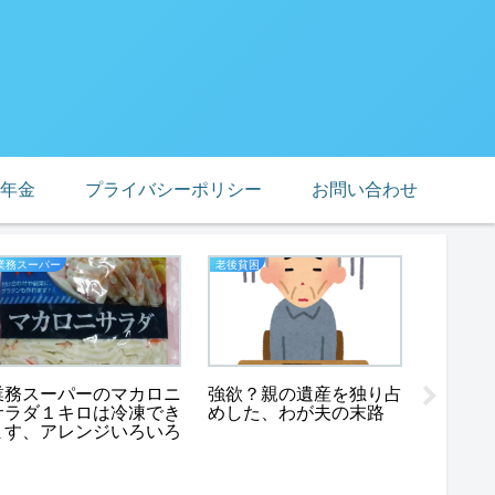
年金
プライバシーポリシー
お問い合わせ
業務スーパー
老後貧困
熟年離婚
業務スーパーのマカロニ
強欲？親の遺産を独り占
サラダ１キロは冷凍でき
めした、わが夫の末路
ます、アレンジいろいろ
熟年離