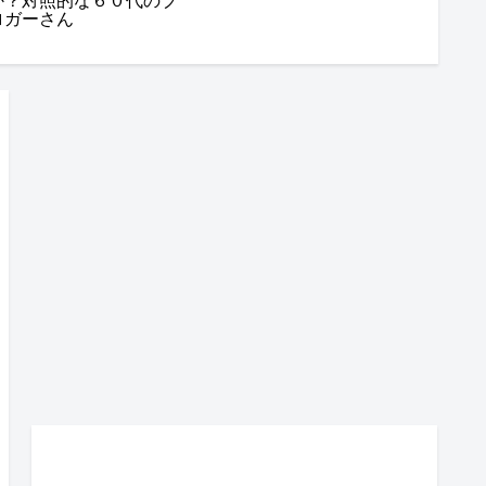
か？対照的な６０代のブ
ロガーさん