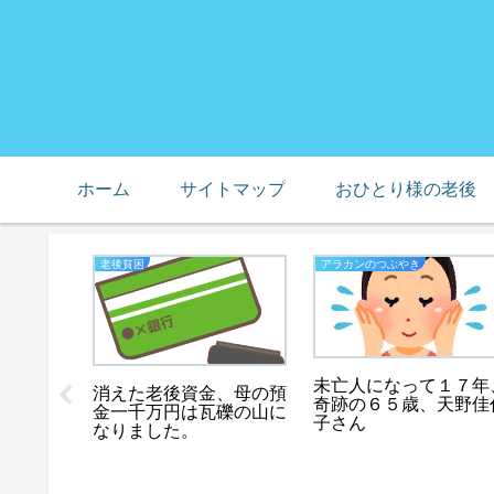
ホーム
サイトマップ
おひとり様の老後
老後貧困
アラカンのつぶやき
未亡人になって１７年
天野佳代
消えた老後資金、母の預
奇跡の６５歳、天野佳
でも美し
金一千万円は瓦礫の山に
子さん
滋夫人）
なりました。