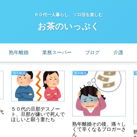
６０代一人暮らし、ソロ活を楽しむ
お茶のいっぷく
熟年離婚
業務スーパー
ブログ
介護
熟年離婚
熟年離婚
、
５０代の旦那デスノー
代
ト、旦那が嫌いで死んで
ほしいと願う妻たち
熟年離婚その後、痛々し
くて辛くなるブロガーさ
ん