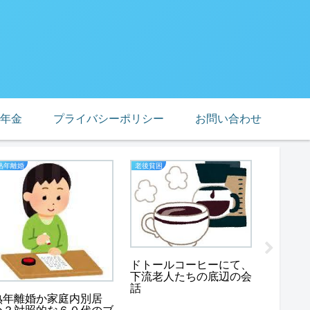
年金
プライバシーポリシー
お問い合わせ
熟年離婚
老後貧困
業務スーパ
業務ス
非常食
ドトールコーヒーにて、
めな２
下流老人たちの底辺の会
話
熟年離婚か家庭内別居