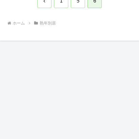
前
1
5
6
へ
ホーム
熟年別居