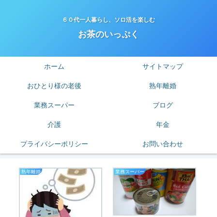
６０代一人暮らし、ソロ活を楽しむ
お茶のいっぷく
ホーム
サイトマップ
おひとり様の老後
熟年離婚
業務スーパー
ブログ
介護
年金
プライバシーポリシー
お問い合わせ
熟年離婚
業務スーパー
老