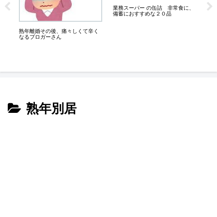
は
６
業務スーパー の缶詰 非常食に、
に
備蓄におすすめな２０品
熟年離婚その後、痛々しくて辛く
なるブロガーさん
熟年別居