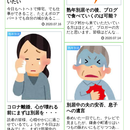
いたい
今日もヘトヘトで帰宅。でも仕
熟年別居その後、ブログ
事ができること、たとえボロア
で食べていくのは可能？
パートでも自分の城があること
に感謝しつつ、アイスクリーム
ブログ村から来ていただいてい
2020.07.16
を食べて元気になりました。先
る方はほとんど、ブロガーの方
ほど５０代の生き方カテゴリー
だと思います。皆様はどんな目
熟年別居
で、懐かしい方のブログを拝見
的でブログを書いています
2020.07.14
しました。７月にブログを復帰
か？・老後資金の足しに・お小
されていました。...
遣い稼ぎ・自分の備忘録・ボケ
熟年別居
防止に？・愚痴を吐き出したい
から・自分史として残しておき
たい等々いろいろある...
別居中の夫の安否、息子
コロナ離婚、心が壊れる
への遺言
前にまずは別居を・・・
春めいた一日でした。テレビで
読者の皆様、心穏やかにに過ご
見ましたが、鎌倉小町通りはい
せているでしょうか？今日はお
つもの賑わいにもどりつつあり
休みでした。まずは部屋中の掃