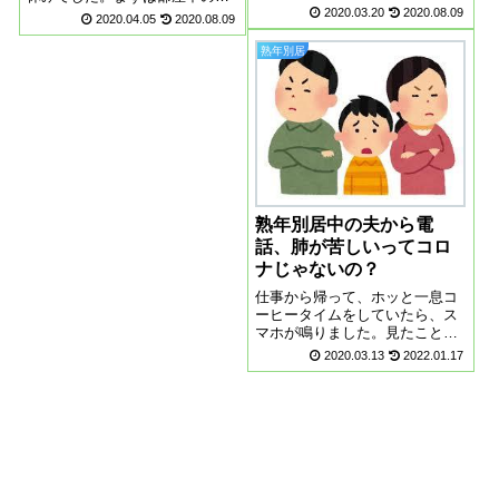
ました。見て感じたのは若い人
2020.03.20
2020.08.09
除、そして洗濯を二回しまし
2020.04.05
2020.08.09
が多いということです。若い人
た。部屋の空気がすっきりした
たちは、新型肺炎に関して危機
らユーチューブ見てゴロゴロし
熟年別居
感があまりないと感じました。
ています。心が不安でいっぱい
自粛自粛ででかけたくなる気持
の時は、ニュースやワイドショ
ちもわかりますが...
ーから少し離れてみ...
熟年別居中の夫から電
話、肺が苦しいってコロ
ナじゃないの？
仕事から帰って、ホッと一息コ
ーヒータイムをしていたら、ス
マホが鳴りました。見たことの
ある電話番号でした。熟年別居
2020.03.13
2022.01.17
中の夫からの電話でした。話し
たくないので無視しようと思っ
たのですが、何回も何回もかけ
てきたので仕方なく出ました。
また怒鳴られるの...