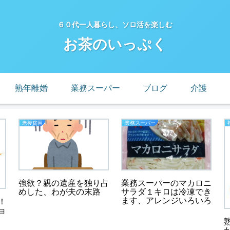
６０代一人暮らし、ソロ活を楽しむ
お茶のいっぷく
熟年離婚
業務スーパー
ブログ
介護
老後貧困
業務スーパー
強欲？親の遺産を独り占
業務スーパーのマカロニ
めした、わが夫の末路
サラダ１キロは冷凍でき
ます、アレンジいろいろ
！
ョ