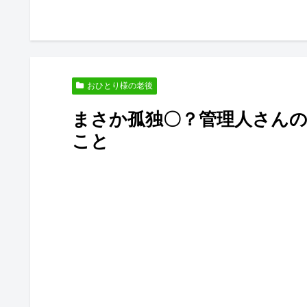
おひとり様の老後
まさか孤独〇？管理人さん
こと