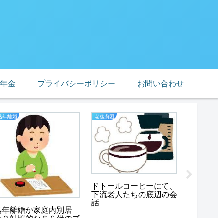
年金
プライバシーポリシー
お問い合わせ
熟年離婚
老後貧困
業務スーパ
業務ス
いたくな
ドトールコーヒーにて、
いもの
下流老人たちの底辺の会
話
熟年離婚か家庭内別居