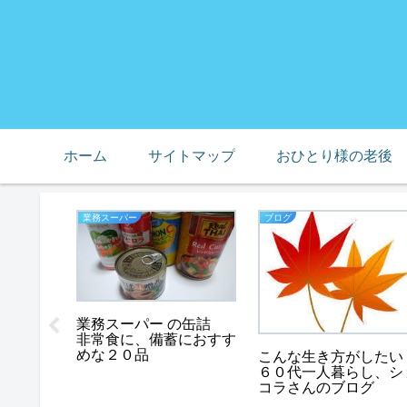
ホーム
サイトマップ
おひとり様の老後
業務スーパー
ブログ
スノー
業務スーパー の缶詰
で死んで
非常食に、備蓄におすす
たち
めな２０品
こんな生き方がしたい
６０代一人暮らし、シ
コラさんのブログ