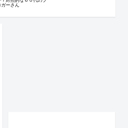
か？対照的な６０代のブ
ロガーさん