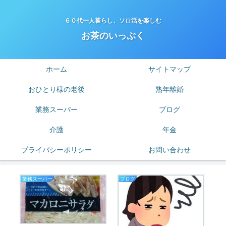
６０代一人暮らし、ソロ活を楽しむ
お茶のいっぷく
ホーム
サイトマップ
おひとり様の老後
熟年離婚
業務スーパー
ブログ
介護
年金
プライバシーポリシー
お問い合わせ
業務スーパー
ブログ
老