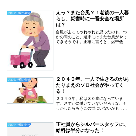
ログを参考にさせていただくことが多い
です。群れるのが好きな人、一人が好き
な人これは、もう性格なのでしょうか、
えっ？また台風？！老後の一人暮
おひとり様の老後
人それぞれ生き方は違いま...
らし、災害時に一番安全な場所
は？
台風が去ってやれやれと思ったのも、つ
かの間のこと、週末にはまた台風がやっ
てきそうです。正確に言うと、温帯低気
圧が台風に変わるようです。今、天気予
報を見た所、関東にやってくる頃には、
また温帯低気圧に変わる可能性があるそ
うです。そういうわけで、...
２０４０年、一人で生きるのがあ
おひとり様の老後
たりまえのソロ社会がやってく
る！
２０４０年、私は８０歳になっていま
す。さすがに働いていないだろうな、も
しかしたらもうこの世にいないかもしれ
ないし。ユーチューブの本要約チャンネ
ルは、ご存じでしょうか？話題の本の内
容をわかりやすく説明してくれます。こ
正社員からシルバースタッフに、
おひとり様の老後
んなに中身を暴露したら、本...
給料は半分になった！