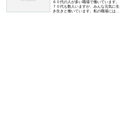
６０代の人が多い職場で働いています。
７０代も数人いますが、みんな元気に生
き生きと働いています。私の職場には定
年がありません。パート従業員は６５歳
という定年が廃止され、長期雇用契約を
結んでいます。ようするに働けるうち
は、いつまでも働いていいよ...