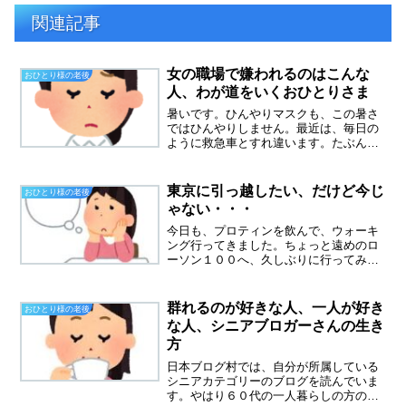
関連記事
女の職場で嫌われるのはこんな
おひとり様の老後
人、わが道をいくおひとりさま
暑いです。ひんやりマスクも、この暑さ
ではひんやりしません。最近は、毎日の
ように救急車とすれ違います。たぶん熱
中症だと思う。８月はコロナより断然怖
いのは熱中症です。あっというまに悪化
するそうです。本当に厳しい夏です。コ
東京に引っ越したい、だけど今じ
おひとり様の老後
ロナの影響で三人のパート...
ゃない・・・
今日も、プロティンを飲んで、ウォーキ
ング行ってきました。ちょっと遠めのロ
ーソン１００へ、久しぶりに行ってみた
のだけど、１００円じゃないものが増え
てた気がします。というか、１００円の
モノの方が少ないのです。ローソン１０
群れるのが好きな人、一人が好き
おひとり様の老後
０と言えば、１００均のイ...
な人、シニアブロガーさんの生き
方
日本ブログ村では、自分が所属している
シニアカテゴリーのブログを読んでいま
す。やはり６０代の一人暮らしの方のブ