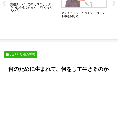
が
業務スーパーのマカロニサラダ１
６
ち
キロは冷凍できます、アレンジい
に
ろいろ
アンチコメントが怖くて、コメン
ト欄を閉じる
おひとり様の老後
何のために生まれて、何をして生きるのか