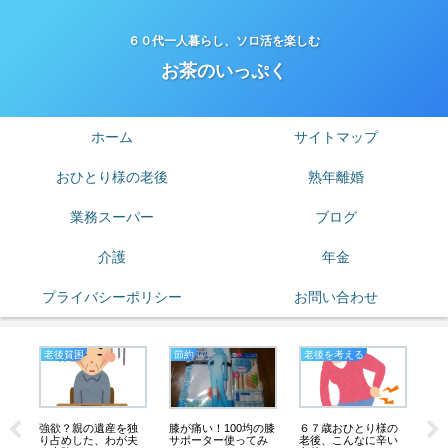
６０代一人暮らし、ソロ活を楽しむ
お茶のいっぷく
ホーム
サイトマップ
おひとり様の老後
熟年離婚
業務スーパー
ブログ
介護
年金
プライバシーポリシー
お問い合わせ
老後貧困
節約
老後を考える
熟
強欲？親の遺産を独
６７歳おひとり様の
度
膝が痛い！100均の膝
り占めした、わが夫
老後、こんなに辛い
の
サポーター使ってみ