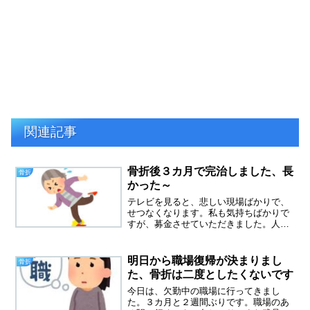
関連記事
骨折後３カ月で完治しました、長
骨折
かった～
テレビを見ると、悲しい現場ばかりで、
せつなくなります。私も気持ちばかりで
すが、募金させていただきました。人生
というのは、本当に何が起こるかわかり
ません。平坦な道ばかりではなくて、ど
う乗り越えていいのかわからない時もあ
明日から職場復帰が決まりまし
骨折
ります。まさに被災地の皆...
た、骨折は二度としたくないです
今日は、欠勤中の職場に行ってきまし
た。３カ月と２週間ぶりです。職場のあ