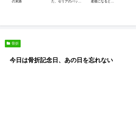
の末路
老後になると
た、セリアのパット
は・・・
付きが良い！
熟
居
代
骨折
今日は骨折記念日、あの日を忘れない