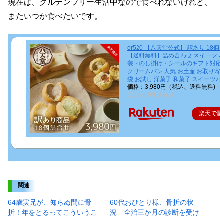
現在は、グルテンフリー生活中なので食べれないけれど、
またいつか食べたいです。
or520 【八天堂公式】 訳あり 18
【送料無料】詰め合わせ スイーツ 
装・のし掛け・シールのギフト対
クリームパン 人気 お土産 お取り寄
袋 お試し 洋菓子 和菓子 スイーツ
価格：3,980円（税込、送料無料)
(2024/10/11時点)
楽天で
関連
64歳実兄が、知らぬ間に骨
60代おひとり様、骨折の状
折！年をとるってこういうこ
況 全治三か月の診断を受け