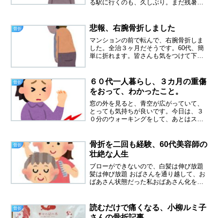
る駅に行くのも、久しぶり。まだ残暑が
残る１０月初旬に骨折し、秋はあっとい
う間に通り過ぎ、真冬になっていまし
た。やはり３か月は長かったです。ドキ
悲報、右腕骨折しました
骨折
ドキの医師との面談総務の方に...
マンションの前で転んで、右腕骨折しま
した。全治３ヶ月だそうです。60代、簡
単に折れます。皆さんも気をつけて下さ
い。まずはご報告まで
６０代一人暮らし、３カ月の重傷
骨折
をおって、わかったこと。
窓の外を見ると、青空が広がっていて、
とっても気持ちが良いです。今日は、３
０分のウォーキングをして、あとはスマ
ホでパズルゲームをしたり、部屋の片づ
けをして過ごしました。全治３カ月の骨
折を経験してようやく完治のお墨付きを
骨折を二回も経験、60代美容師の
骨折
いただき、ホッとしていま...
壮絶な人生
ブローができないので、白髪は伸び放題
髪は伸び放題 おばさんを通り越して、お
ばあさん状態だった私おばあさん化を解
消しに 美容院へ見た目がみすぼらしいと
気持ちも どんどん暗くなっていき、今日
は、思い切って美容院へ行ってきました
読むだけで痛くなる、小柳ルミ子
骨折
いつも行く美容院...
さんの骨折記事