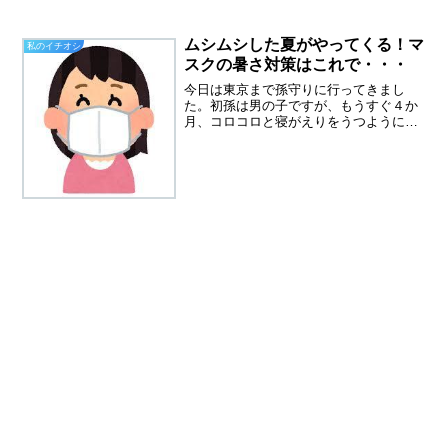
し・・・若いなぁあのハードワークをこ
なす体力と気力、そしてやる気にも、刺
激を受けています。衆議院解散？ここに
ムシムシした夏がやってくる！マ
私のイチオシ
来て、衆議院解散の噂が流れてい...
スクの暑さ対策はこれで・・・
今日は東京まで孫守りに行ってきまし
た。初孫は男の子ですが、もうすぐ４か
月、コロコロと寝がえりをうつようにな
ってました。マスクがうっとおしい暑い
夏がやってきます。今年もマスクが必要
な夏になるとは。オリンピックは無観客
に決まり、なんだか寂しいで...