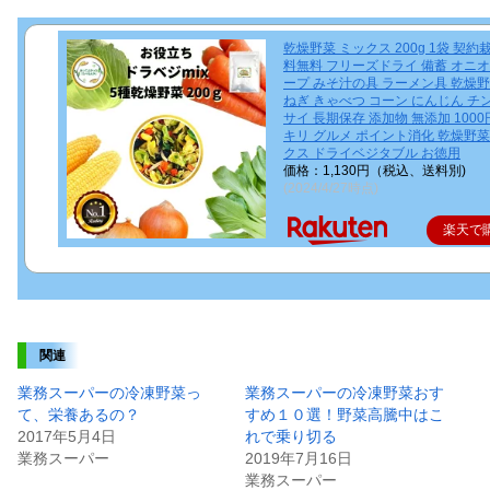
乾燥野菜 ミックス 200g 1袋 契約
料無料 フリーズドライ 備蓄 オニ
ープ みそ汁の具 ラーメン具 乾燥
ねぎ きゃべつ コーン にんじん チ
サイ 長期保存 添加物 無添加 100
キリ グルメ ポイント消化 乾燥野
クス ドライベジタブル お徳用
価格：1,130円（税込、送料別)
(2024/4/27時点)
楽天で
関連
業務スーパーの冷凍野菜っ
業務スーパーの冷凍野菜おす
て、栄養あるの？
すめ１０選！野菜高騰中はこ
2017年5月4日
れで乗り切る
業務スーパー
2019年7月16日
業務スーパー