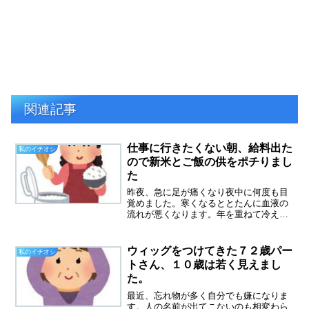
関連記事
仕事に行きたくない朝、給料出た
私のイチオシ
ので新米とご飯の供をポチりまし
た
昨夜、急に足が痛くなり夜中に何度も目
覚めました。寒くなるととたんに血液の
流れが悪くなります。年を重ねて冷え性
になってきました。足がつった時と同じ
ように、マッサージして血液の流れをよ
くしたら、眠れたのですが、ちょっと寝
ウィッグをつけてきた７２歳パー
私のイチオシ
不足。余計に仕事に行きた...
トさん、１０歳は若く見えまし
た。
最近、忘れ物が多く自分でも嫌になりま
す。人の名前が出てこないのも相変わら