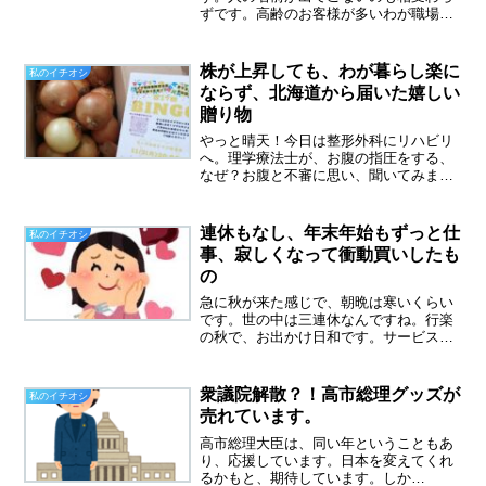
ずです。高齢のお客様が多いわが職場で
すが、毎日、たくさんの落し物や忘れ物
があります。一番多いのは、買ったばか
りの商品、かごの中やサッカー台におい
株が上昇しても、わが暮らし楽に
私のイチオシ
ていってしまう方が多いで...
ならず、北海道から届いた嬉しい
贈り物
やっと晴天！今日は整形外科にリハビリ
へ。理学療法士が、お腹の指圧をする、
なぜ？お腹と不審に思い、聞いてみまし
た。猫背がひどかった私の場合、お腹の
筋肉が伸びきっているとのこと。それを
正常にもどしていくということでした。
連休もなし、年末年始もずっと仕
私のイチオシ
背中の指圧は、とっても気...
事、寂しくなって衝動買いしたも
の
急に秋が来た感じで、朝晩は寒いくらい
です。世の中は三連休なんですね。行楽
の秋で、お出かけ日和です。サービス業
について１５年、またまたサービス業に
転職したので、私には連休がありませ
ん。年末年始に関しても、大晦日、元
衆議院解散？！高市総理グッズが
私のイチオシ
日、両方出勤してくださいね～...
売れています。
高市総理大臣は、同い年ということもあ
り、応援しています。日本を変えてくれ
るかもと、期待しています。しか