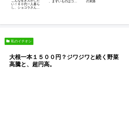
こんな生き方がした
の末路
、まずいものはコ
ト
シ
い！６０代一人暮ら
レ！
ー
し、ショコラさんの
離
ブログ
私のイチオシ
大根一本１５００円？ジワジワと続く野菜
高騰と、超円高。