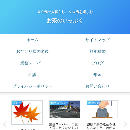
６０代一人暮らし、ソロ活を楽しむ
お茶のいっぷく
ホーム
サイトマップ
おひとり様の老後
熟年離婚
業務スーパー
ブログ
介護
年金
プライバシーポリシー
お問い合わせ
ブログ
業務スーパー
老後貧困
私
強欲？親の遺産を独
業務スーパー、二度
の膝
り占めした、わが夫
と買いたくないもの
み