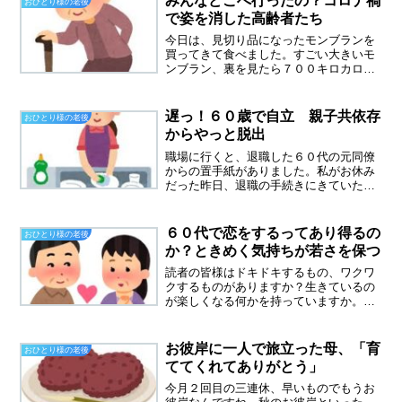
みんなどこへ行ったの？コロナ禍
おひとり様の老後
も暇ということで、会う...
で姿を消した高齢者たち
今日は、見切り品になったモンブランを
買ってきて食べました。すごい大きいモ
ンブラン、裏を見たら７００キロカロリ
ーです。二人で食べればちょうどいいサ
イズ。私が買うのを見て、５０代の同僚
と４０代の同僚が真似して買っていきま
遅っ！６０歳で自立 親子共依存
おひとり様の老後
した。５０代同僚は、旦那...
からやっと脱出
職場に行くと、退職した６０代の元同僚
からの置手紙がありました。私がお休み
だった昨日、退職の手続きにきていたよ
うです。美味しいお菓子がそえてあり、
さっそくいただきました。手紙には「一
緒に仕事ができて楽しかったです、あり
６０代で恋をするってあり得るの
おひとり様の老後
がとう。 またこの職場に...
か？ときめく気持ちが若さを保つ
読者の皆様はドキドキするもの、ワクワ
クするものがありますか？生きているの
が楽しくなる何かを持っていますか。６
０代で恋をするってあり得るのか？老い
らくの恋と言う言葉があるくらいなの
で、ドキドキする感情は年齢は関係ない
お彼岸に一人で旅立った母、「育
おひとり様の老後
のかもしれない。熟年お見合...
ててくれてありがとう」
今月２回目の三連休、早いものでもうお