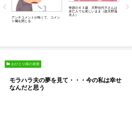
奇跡の６３歳 天野佳代子さんは
強
未亡人でも美しいまま（故天野滋
わ
夫人）
アンチコメントが怖くて、コメン
一
ト欄を閉じる
おひとり様の老後
モラハラ夫の夢を見て・・・今の私は幸せ
なんだと思う