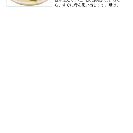
彼岸なんですね。秋のお彼岸といった
ら、すぐに母を思い出します。母は、お
彼岸の間に亡くなったのですが、命日い
つだっけ？と思い出せない私。自分の過
去記事を読んで思い出しました、当時の
生々しい記憶がよみがえって...