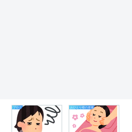
ブログ
おひとり様の老後
老