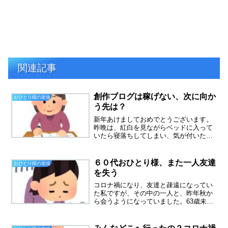
関連記事
創作ブログは稼げない、次に向か
おひとり様の老後
う先は？
新年あけましておめでとうございます。
昨晩は、紅白を見ながらベッドに入って
いたら寝落ちしてしまい、気が付いたら
新年になっていました。ひと昔前は、ジ
ャニーズカウントダウンが楽しみだった
のです。赤西仁さんが出ていたころなの
６０代おひとり様、また一人友達
おひとり様の老後
で、本当にひと昔前です。...
を失う
コロナ禍になり、友達と疎遠になってい
た私ですが、その中の一人と、昨年秋か
ら会うようになっていました。63歳未亡
人、持ち家あり 生活は安定していても
働きたいでも・・本当のことを言うと、
きつい性格が苦手でした。彼女も暇、私