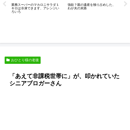
未
業務スーパーのマカロニサラダ１
強欲？親の遺産を独り占めした、
５
キロは冷凍できます、アレンジい
わが夫の末路
ろいろ
く
おひとり様の老後
「あえて非課税世帯に」が、叩かれていた
シニアブロガーさん