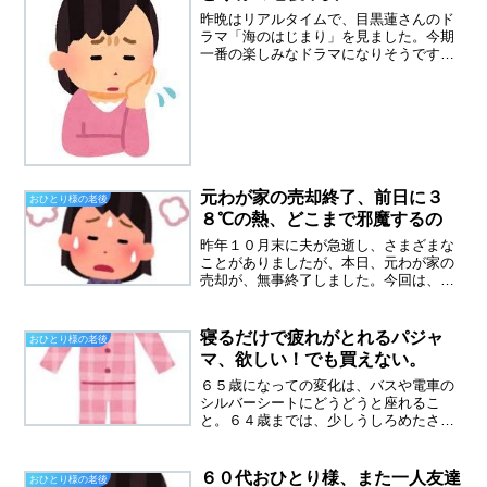
昨晩はリアルタイムで、目黒蓮さんのド
ラマ「海のはじまり」を見ました。今期
一番の楽しみなドラマになりそうです。
見逃してしまえば、今はTberで見れて、
便利な世の中になりました。夏と水季が
戯れている海は、鎌倉の由比ガ浜だそう
です。私の好きな場所...
元わが家の売却終了、前日に３
おひとり様の老後
８℃の熱、どこまで邪魔するの
昨年１０月末に夫が急逝し、さまざまな
ことがありましたが、本日、元わが家の
売却が、無事終了しました。今回は、梯
子を外されることなく、さきほど振込を
確認しました。やっと終わったと感無量
です。しかし、ここに来るまでいろいろ
寝るだけで疲れがとれるパジャ
おひとり様の老後
ありました。夫が亡くなっ...
マ、欲しい！でも買えない。
６５歳になっての変化は、バスや電車の
シルバーシートにどうどうと座れるこ
と。６４歳までは、少しうしろめたさが
あったのです。通勤はバスですが、坂が
多い横須賀、けっこう揺れるし、急ブレ
ーキかけられると、つかまっていても転
６０代おひとり様、また一人友達
おひとり様の老後