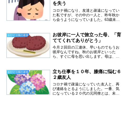
びそうになります。で、なる...
を失う
コロナ禍になり、友達と疎遠になってい
た私ですが、その中の一人と、昨年秋か
ら会うようになっていました。63歳未亡
人、持ち家あり 生活は安定していても
働きたいでも・・本当のことを言うと、
きつい性格が苦手でした。彼女も暇、私
お彼岸に一人で旅立った母、「育
おひとり様の老後
も暇ということで、会う...
ててくれてありがとう」
今月２回目の三連休、早いものでもうお
彼岸なんですね。秋のお彼岸といった
ら、すぐに母を思い出します。母は、お
彼岸の間に亡くなったのですが、命日い
つだっけ？と思い出せない私。自分の過
去記事を読んで思い出しました、当時の
立ち仕事を１０年、膝痛に悩む６
おひとり様の老後
生々しい記憶がよみがえって...
２歳友人
コロナ禍で疎遠になっていた友人と、再
び連絡をとるようにしました。一番、気
になっている２０代の元同僚とは、未だ
に連絡がとれず、彼女は元気で暮らして
いるのか、気になってます。５年ぶりの
再会専門学校時代の親友と、５年ぶりに
出かけてきました。５年前...