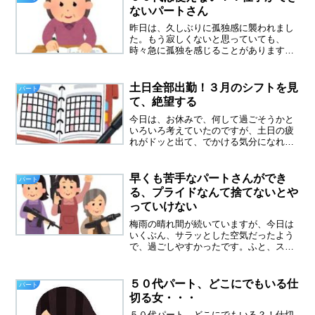
しみに、毎日なんとか頑張っ...
ないパートさん
昨日は、久しぶりに孤独感に襲われまし
た。もう寂しくないと思っていても、
時々急に孤独を感じることがあります。
今日は、仕事に行ったので大丈夫、孤独
感消えました。職場に行けば６０代の仲
間たちがたくさんいるので、自然と元気
土日全部出勤！３月のシフトを見
パート
になります。仕事を辞めた後...
て、絶望する
今日は、お休みで、何して過ごそうかと
いろいろ考えていたのですが、土日の疲
れがドッと出て、でかける気分になれま
せんでした。午前中は、洗濯をして、軽
く掃除をして、アルバムの整理をして過
ごしていました。窓から空を見上げる
早くも苦手なパートさんができ
パート
と、青空が広がっていたので...
る、プライドなんて捨てないとや
っていけない
梅雨の晴れ間が続いていますが、今日は
いくぶん、サラッとした空気だったよう
で、過ごしやすかったです。ふと、スマ
ホを見ると、留守番電話にメッセージが
ありました。やだな～また夫からかな？
とドキドキして、メッセージを聞いてみ
５０代パート、どこにでもいる仕
パート
ると、某派遣会社からでし...
切る女・・・
５０代パート、どこにでもいる？！仕切