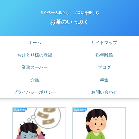
６０代一人暮らし、ソロ活を楽しむ
お茶のいっぷく
ホーム
サイトマップ
おひとり様の老後
熟年離婚
業務スーパー
ブログ
介護
年金
プライバシーポリシー
お問い合わせ
熟年離婚
熟年離婚
業