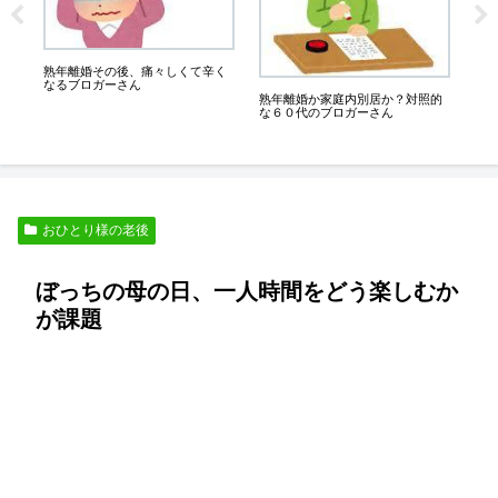
業
いも
ん
熟年離婚その後、痛々しくて辛く
なるブロガーさん
熟年離婚か家庭内別居か？対照的
な６０代のブロガーさん
おひとり様の老後
ぼっちの母の日、一人時間をどう楽しむか
が課題