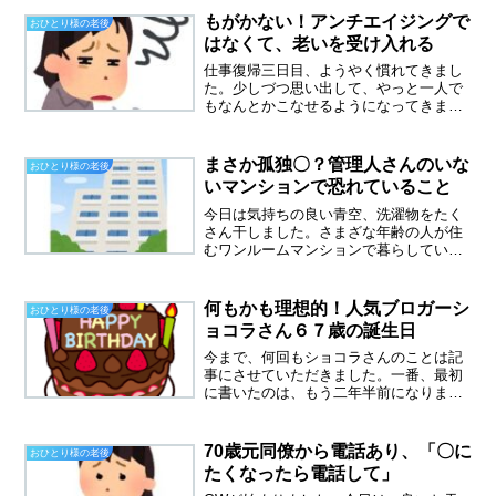
す。この女性はよく部屋の外に出てタバ
もがかない！アンチエイジングで
おひとり様の老後
コを吸ってます。...
はなくて、老いを受け入れる
仕事復帰三日目、ようやく慣れてきまし
た。少しづつ思い出して、やっと一人で
もなんとかこなせるようになってきまし
た。できないかも？という不安を払拭し
て、できる！できる！と呪文を唱えてい
たら、なんとかなるようになったので
まさか孤独〇？管理人さんのいな
おひとり様の老後
す。言霊は大事ですね・・・...
いマンションで恐れていること
今日は気持ちの良い青空、洗濯物をたく
さん干しました。さまざな年齢の人が住
むワンルームマンションで暮らしていま
す。エントランスに入ってすぐの一階の
部屋に住んでいるのは、７０代女性。会
えば挨拶するようになりました。確か２
何もかも理想的！人気ブロガーシ
おひとり様の老後
階には高齢男性が入居され...
ョコラさん６７歳の誕生日
今まで、何回もショコラさんのことは記
事にさせていただきました。一番、最初
に書いたのは、もう二年半前になりま
す。ずっとショコラさんに憧れていまし
た。ショコラさんのブログを読むと、な
んだかホッとします。温かい人柄がにじ
70歳元同僚から電話あり、「〇に
おひとり様の老後
み出ている文章を書かれてい...
たくなったら電話して」