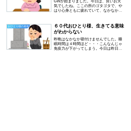
GWが始まりました。今日は、良いお天
気でしたね。ここの所のゴタゴタで、や
はり心身ともに疲れていて、なかなかベ
ッドから起き上がることができませんで
した。１１時頃に起きて、冷凍食品で昼
食を済ませました。無職になったのだか
６０代おひとり様、生きてる意味
おひとり様の老後
ら、しばらくNO買い物d...
がわからない
昨晩はなかなか寝付けませんでした。睡
眠時間は４時間ほど・・・こんなんじゃ
免疫力が下がってしまう。今日は昨日の
疲れと寝不足で仕事に行きたくない朝で
した。もう一度眠りたい気持ちと闘いな
がら、エイっと起きてお弁当作り。いつ
もはパンの朝食ですが、今...