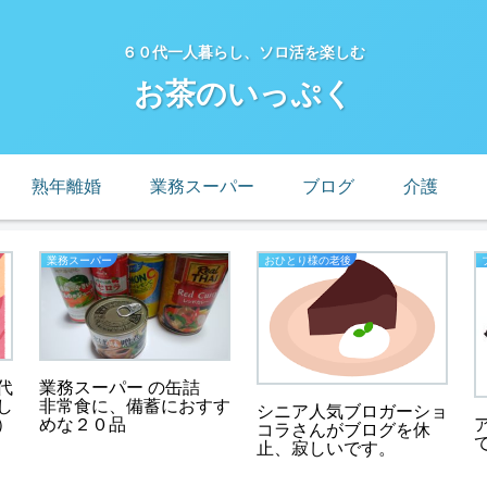
６０代一人暮らし、ソロ活を楽しむ
お茶のいっぷく
熟年離婚
業務スーパー
ブログ
介護
業務スーパー
おひとり様の老後
代
業務スーパー の缶詰
し
非常食に、備蓄におすす
シニア人気ブロガーショ
）
めな２０品
コラさんがブログを休
止、寂しいです。