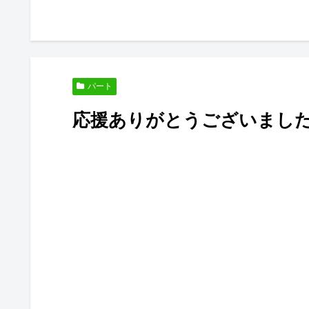
０代のブ
パート
応援ありがとうございまし