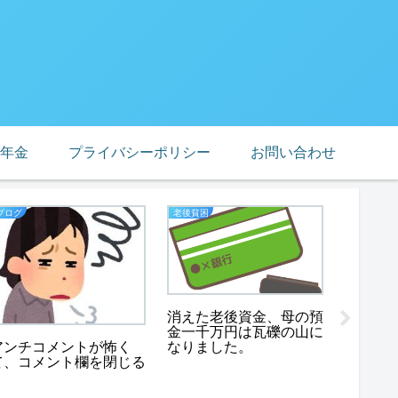
年金
プライバシーポリシー
お問い合わせ
ブログ
老後貧困
熟年離婚
消えた老後資金、母の預
５０代
金一千万円は瓦礫の山に
ト、旦
なりました。
ほしい
アンチコメントが怖く
て、コメント欄を閉じる