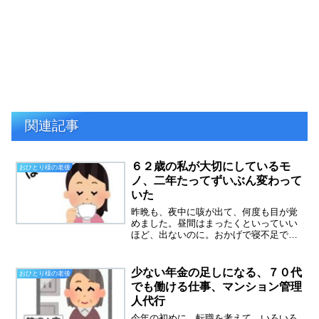
関連記事
６２歳の私が大切にしているモ
おひとり様の老後
ノ、二年たってずいぶん変わって
いた
昨晩も、夜中に咳が出て、何度も目が覚
めました。昼間はまったくといっていい
ほど、出ないのに。おかげで寝不足で
す。今日こそ、眠れますように・・・読
者の皆様の大切なモノって何ですか？６
０歳の時に、こんな記事を書いていまし
少ない年金の足しになる、７０代
おひとり様の老後
た。優先順位をつけてみたの...
でも働ける仕事、マンション管理
人代行
今年の初めに、転職を考えて、いろいろ