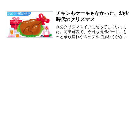
バラです。花束のプレゼントは、母の日
のカーネション以外では初めてかもしれ
ません。私たちの予定日は１２月２５日
チキンもケーキもなかった、幼少
おひとり様の老後
ころだったと母から聞いて...
時代のクリスマス
雨のクリスマスイブになってしまいまし
た。商業施設で、今日も清掃パート。も
っと家族連れやカップルで賑わうかなと
思っていたけれど、そうでもなかったで
す。お店側には残念な雨だったと思いま
す。チキンもケーキもなかったクリスマ
ス両親は、食堂を経営して...