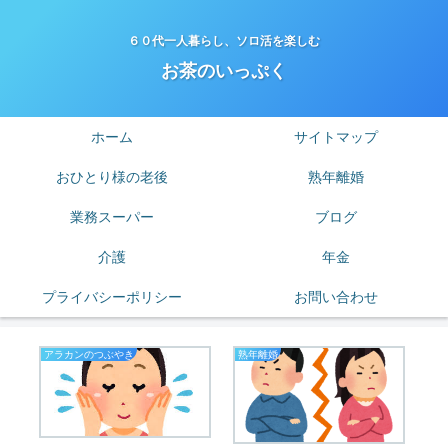
６０代一人暮らし、ソロ活を楽しむ
お茶のいっぷく
ホーム
サイトマップ
おひとり様の老後
熟年離婚
業務スーパー
ブログ
介護
年金
プライバシーポリシー
お問い合わせ
アラカンのつぶやき
熟年離婚
老