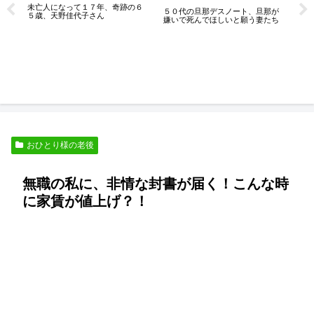
未亡人になって１７年、奇跡の６
５０代の旦那デスノート、旦那が
強
５歳、天野佳代子さん
嫌いで死んでほしいと願う妻たち
わ
ン
おひとり様の老後
無職の私に、非情な封書が届く！こんな時
に家賃が値上げ？！