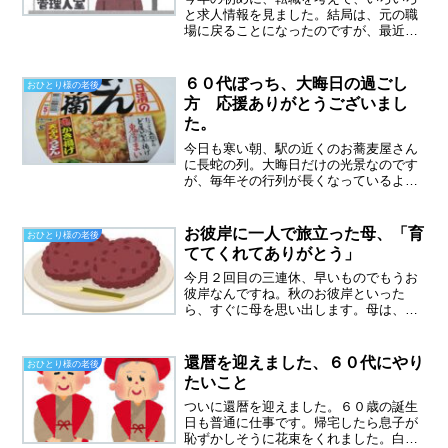
と求人情報を見ました。結局は、元の職
場に戻ることになったのですが、最近は
手首も痛くなったりで、いつかはやめる
ことになりそうです。自分の希望的に
は、７０歳まで今の職場で頑張り、その
６０代ぼっち、大晦日の過ごし
おひとり様の老後
後やりたいのがマンションの...
方 応援ありがとうございまし
た。
今日も寒い朝、駅の近くのお蕎麦屋さん
に長蛇の列。大晦日だけの光景なのです
が、毎年その行列が長くなっているよう
な気がします。行列を見て、一度買って
みたいとは思うけれど、私は並んでまで
は食べたくないかな。普段も味は変わら
お彼岸に一人で旅立った母、「育
おひとり様の老後
ないはず、だからすいてい...
ててくれてありがとう」
今月２回目の三連休、早いものでもうお
彼岸なんですね。秋のお彼岸といった
ら、すぐに母を思い出します。母は、お
彼岸の間に亡くなったのですが、命日い
つだっけ？と思い出せない私。自分の過
去記事を読んで思い出しました、当時の
還暦を迎えました、６０代にやり
おひとり様の老後
生々しい記憶がよみがえって...
たいこと
ついに還暦を迎えました。６０歳の誕生
日も普通に仕事です。帰宅したら息子が
恥ずかしそうに花束をくれました。白い