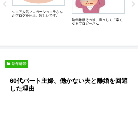
６
奇
未
シニア人気ブロガーショコラさん
夫
がブログを休止、寂しいです。
熟年離婚その後、痛々しくて辛く
なるブロガーさん
熟年離婚
60代パート主婦、働かない夫と離婚を回避
した理由