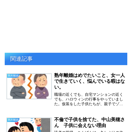
関連記事
熟年離婚はめでたいこと、女一人
熟年離婚
で生きていく、悩んでいる暇はな
い。
職場の近くでも、自宅マンションの近く
でも、ハロウィンの行事をやっていまし
た。仮装をした子供たちが、親子でゾロ
ゾロ歩いていました。この光景を見るの
も、三年ぶりかもしれないです。みんな
楽しそうでした。地元に子供がこんなに
不倫で子供を捨てた、中山美穂さ
熟年離婚
いたんだと、驚くほど。コ...
ん 子供に会えない理由