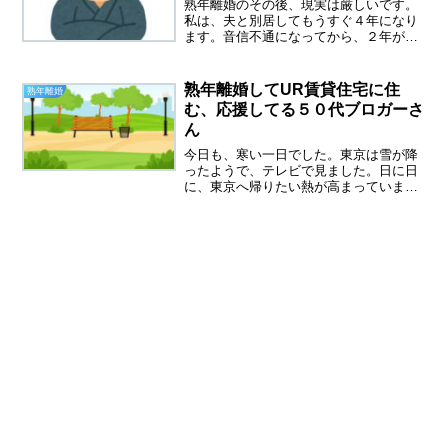
熟年離婚のその後、現実は厳しいです。
私は、夫と別居してもうすぐ４年になり
ます。音信不通になってから、２年がた
とうとしています。(私の場合、離婚は成
立していないので、熟年離婚ではなく熟
年別居になりますが・・・)５０代のブロ
熟年離婚してUR賃貸住宅に住
熟年離婚
ガーさんの記事を拝見...
む、応援してる５０代ブロガーさ
ん
今日も、寒い一日でした。東京は雪が降
ったようで、テレビで見ました。日に日
に、東京へ帰りたい熱が高まっていま
す。私の終の棲家はどこになるんだろ
う？今、住んでいるマンションは気に入
っているのですが、近くに身内がいない
のはやはり不安です。熟年離婚...