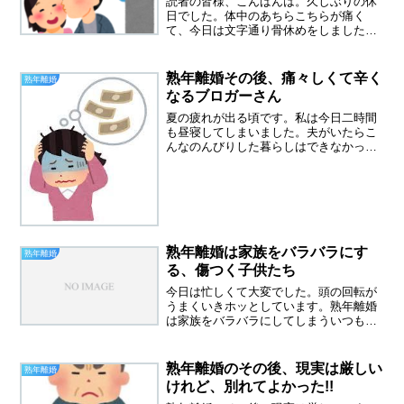
読者の皆様、こんばんは。久しぶりの休
日でした。体中のあちらこちらが痛く
て、今日は文字通り骨休めをしました。
世の中のゴールデンウィークもやっと終
わります。明日から、皆さん、財布のひ
もがかたくなるのでしょうか。さきほ
熟年離婚その後、痛々しくて辛く
熟年離婚
ど、中山美穂さんの映画の予告...
なるブロガーさん
夏の疲れが出る頃です。私は今日二時間
も昼寝してしまいました。夫がいたらこ
んなのんびりした暮らしはできなかった
と思うので、熟年別居に後悔はありませ
ん。熟年離婚その後の暮らしを綴ってい
るブロガーさんがいます。最近は読んで
いてつらくなります。ご本...
熟年離婚は家族をバラバラにす
熟年離婚
る、傷つく子供たち
今日は忙しくて大変でした。頭の回転が
うまくいきホッとしています。熟年離婚
は家族をバラバラにしてしまういつも見
ているユーチューバーのKeiさんの動画を
見て感じました。離婚の理由は一つでは
なくたくさんあるとおっしゃっていたけ
熟年離婚のその後、現実は厳しい
熟年離婚
れど、一番の理由は旦...
けれど、別れてよかった!!