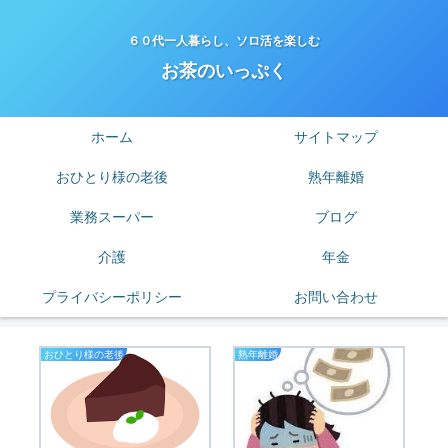
６０代一人暮らし、ソロ活を楽しむ
お茶のいっぷく
ホーム
サイトマップ
おひとり様の老後
熟年離婚
業務スーパー
ブログ
介護
年金
プライバシーポリシー
お問い合わせ
おひとり様の老後
熟年離婚
お