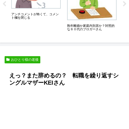
膝が
っ
良
アンチコメントが怖くて、コメン
一
ト欄を閉じる
熟年離婚か家庭内別居か？対照的
な６０代のブロガーさん
おひとり様の老後
えっ？また辞めるの？ 転職を繰り返すシ
ングルマザーKEIさん