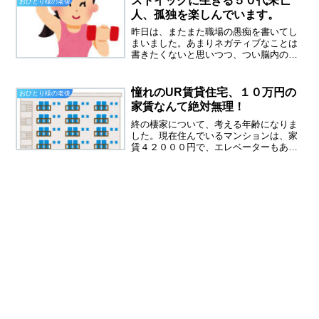
ストイックに生きる５０代未亡
おひとり様の老後
くなかったから、お祭りもそ...
人、孤独を楽しんでいます。
昨日は、またまた職場の愚痴を書いてし
まいました。あまりネガティブなことは
書きたくないと思いつつ、つい脳内のモ
ヤモヤと吐き出してしまいます。短時間
のパートで、ただ黙々と仕事をしていれ
ば、人間関係のゴタゴタなんて見えてこ
憧れのUR賃貸住宅、１０万円の
おひとり様の老後
ないのです。１６年も働い...
家賃なんて絶対無理！
終の棲家について、考える年齢になりま
した。現在住んでいるマンションは、家
賃４２０００円で、エレベーターもある
し、静かで気に入っているのですが、終
の棲家ではない気がしてきました。ケガ
をした時、夫が急逝した時、近くに家族
がいたらどんなに心強かっ...