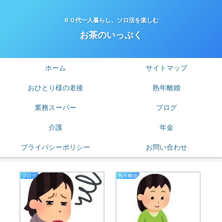
６０代一人暮らし、ソロ活を楽しむ
お茶のいっぷく
ホーム
サイトマップ
おひとり様の老後
熟年離婚
業務スーパー
ブログ
介護
年金
プライバシーポリシー
お問い合わせ
ブログ
熟年離婚
節