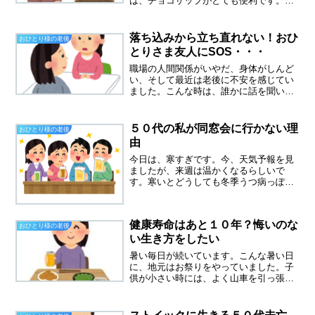
は、チョコザップがとても便利です。こ
のマシーンで３０分歩いてます。傾斜も
選べるし、早さも選べるのですが、若い
人はランニングしている人が多いです。
落ち込みから立ち直れない！おひ
おひとり様の老後
６０代、息子との同居は、も...
とりさま友人にSOS・・・
職場の人間関係がいやだ、身体がしんど
い、そして最近は老後に不安を感じてい
ました。こんな時は、誰かに話を聞いて
もらおうと思いました。かれこれ１０年
来のおひとりさま友人は、すぐにかけつ
けてくれました。前日にランチに行かな
５０代の私が同窓会に行かない理
おひとり様の老後
い？と誘って、すぐにOK...
由
今日は、寒すぎです。今、天気予報を見
ましたが、来週は温かくなるらしいで
す。寒いとどうしても冬季うつ病っぽく
なります。なんのために生きているの
か？なんて気持ちになる。うつっぽい気
持ちになった時に決まって思い出すの
健康寿命はあと１０年？悔いのな
が、高校時代の親友のこと。目を...
おひとり様の老後
い生き方をしたい
暑い毎日が続いています。こんな暑い日
に、地元はお祭りをやっていました。子
供が小さい時には、よく山車を引っ張っ
て歩きました。休憩時間には色水が出
て、よく冷えて頭がきんきんになった記
憶があります。２０年前は、こんなに暑