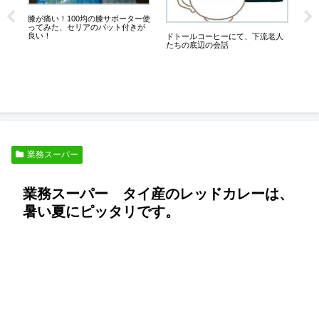
は
膝が痛い！100均の膝サポーター使
こ
ってみた、セリアのパット付きが
良い！
ドトールコーヒーにて、下流老人
ン
たちの底辺の会話
業務スーパー
業務スーパー タイ産のレッドカレーは、
暑い夏にピッタリです。