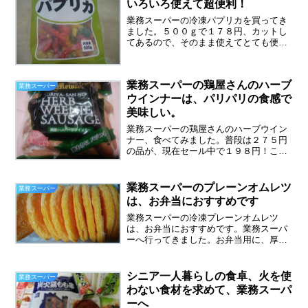
いろいろ使えて超便利！
業務スーパーの冷凍パプリカを買ってき
ました。５００ｇで１７８円、カットし
てあるので、そのまま使えてとても便利
です。この価格なので残念ながら中国産
です。私は中国産でも気にせず食べてい
ます。ただ必ず、火を通すことにしてい
業務スーパーの鶏屋さんのハーブ
ます。業務スーパーの冷凍...
業務スーパー
ウインナーは、パリパリの食感で
美味しい。
業務スーパーの鶏屋さんのハーブウイン
ナー、食べてみました。普段は２７５円
の品が、現在セール中で１９８円！これ
は買うしかありません。よく売れていま
した。私は運よく最後の一つをゲットで
きました。業務スーパーは中国産が多い
業務スーパーのプレーンオムレツ
業務スーパー
のですが、この鶏屋さんの...
は、お弁当におすすめです
業務スーパーの冷凍プレーンオムレツ
は、お弁当におすすめです。業務スーパ
ーへ行ってきました。お弁当用に、厚焼
き玉子を買いに行ったのですが、なんと
売り切れ！あの甘い卵焼き大好きなんで
す。残念・・・仕方なく、プレーンオム
シニア一人暮らしの食卓、火を使
業務スーパー
レツを買ってきました。（彩...
わない食材を求めて、業務スーパ
ーへ