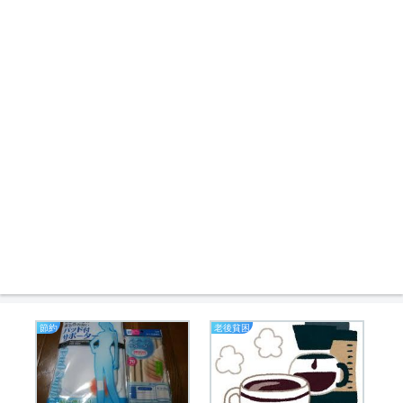
節約
老後貧困
は