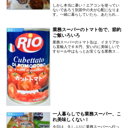
しかし本当に暑い！エアコンを使ってい
ないであろう別居中の夫が心配になりま
す。一緒に暮らしていたら、あたられま
くりだったと思います。火を使わない食
材を求めてこの暑さで、さらに手抜き感
が増しておりますが、できるだけ、火を
業務スーパーのトマト缶で、節約
業務スーパー
使いたくない。暑くても疲...
ご飯いろいろ
業務スーパーのトマト缶は、イタリアか
ら直輸入で６８円、安いのに美味しいで
すセール中はもっとお安くなる業務スー
パーのトマト缶。いろいろな料理に使え
るので、いつも常備しています。私がよ
く利用するのは、カットトマトの方です
が、ホールトマトも同じ価...
一人暮らしでも業務スーパー、こ
業務スーパー
れ美味しくない！
今日は、久しぶりに業務スーパーへ行っ