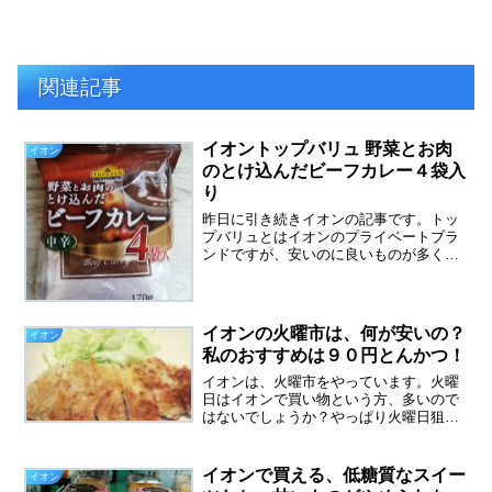
関連記事
イオントップバリュ 野菜とお肉
イオン
のとけ込んだビーフカレー４袋入
り
昨日に引き続きイオンの記事です。トッ
プバリュとはイオンのプライベートブラ
ンドですが、安いのに良いものが多く気
に入っています。イオントップバリュの
野菜とお肉のとけ込んだビーフカレー、
４袋入りで２９８円です。一袋７５円と
いうことで安いです。レト...
イオンの火曜市は、何が安いの？
イオン
私のおすすめは９０円とんかつ！
イオンは、火曜市をやっています。火曜
日はイオンで買い物という方、多いので
はないでしょうか？やっぱり火曜日狙い
が多いのか？イオンの火曜市、レジはい
つも長蛇の列です。夕方行くと、お目当
てのものが売り切れていることもありま
イオンで買える、低糖質なスイー
イオン
す。時々やっている９８円...