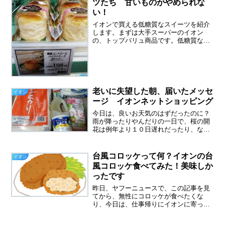
ツたち 甘いものがやめられな
い！
イオンで買える低糖質なスイーツを紹介
します。まずは大手スーパーのイオン
の、トップバリュ商品です。低糖質なの
に、美味しくて、安い！ すべて、９８
円のおいしさと糖質のバランススイーツ
シリーズです。一番好きなのは、イオン
トップバリュのロールケーキ...
老いに失望した朝、届いたメッセ
イオン
ージ イオンネットショッピング
今日は、良いお天気のはずだったのに？
雨が降ったりやんだりの一日で、桜の開
花は例年より１０日遅れだったり、なん
だか気象もおかしくなっていると感じま
す。老いに失望した朝土日の激務を終
え、昨晩はバタンキューで爆睡したの
台風コロッケって何？イオンの台
イオン
に、起きても疲れがとれません...
風コロッケ食べてみた！美味しか
ったです
昨日、ヤフーニュースで、この記事を見
てから、無性にコロッケが食べたくな
り、今日は、仕事帰りにイオンに寄って
買い物をしてきました。台風コロッケっ
て何？台風がやってくるという直前は、