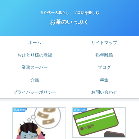
６０代一人暮らし、ソロ活を楽しむ
お茶のいっぷく
ホーム
サイトマップ
おひとり様の老後
熟年離婚
業務スーパー
ブログ
介護
年金
プライバシーポリシー
お問い合わせ
熟年離婚
老後貧困
熟