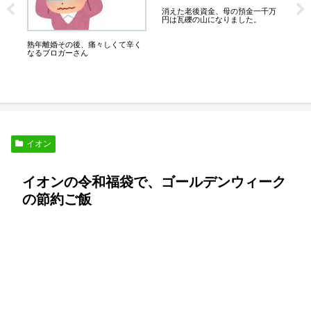
な
消えた老後資金、母の預金一千万
円は瓦礫の山になりました。
熟年離婚その後、痛々しくて辛く
なるブロガーさん
熟
な
イオン
イオンの令和福袋で、ゴールデンウィーク
の節約ご飯