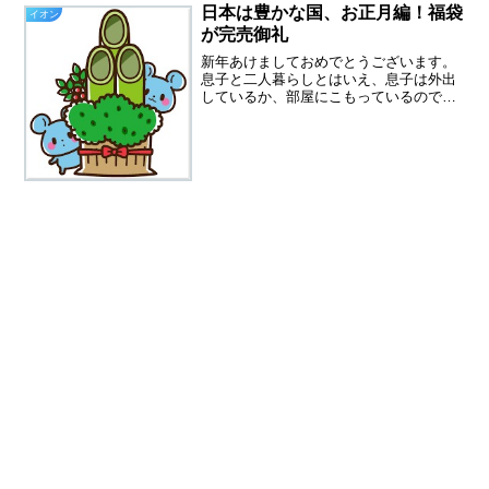
イオンのコロッケコーナーは台風にはコ
日本は豊かな国、お正月編！福袋
イオン
ロッケ！台風コロッケを！と...
が完売御礼
新年あけましておめでとうございます。
息子と二人暮らしとはいえ、息子は外出
しているか、部屋にこもっているので、
ほぼおひとりさまの新年がスタートしま
した。昨晩は紅白を見て、ジャニーズカ
ウントダウンを見てから就寝。いつもと
同じ時間６時に目が覚めま...