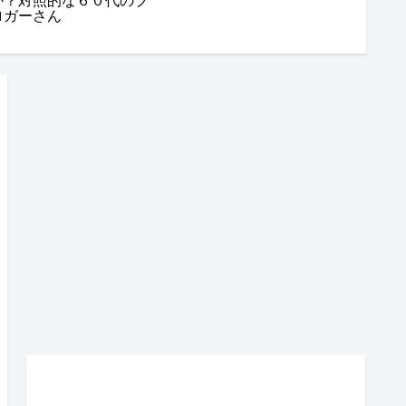
か？対照的な６０代のブ
ロガーさん