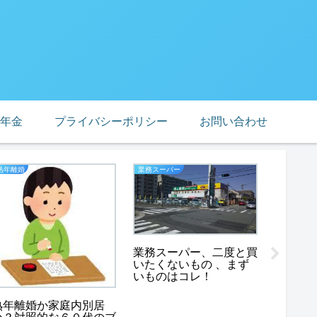
年金
プライバシーポリシー
お問い合わせ
熟年離婚
業務スーパー
業務スーパ
業務スーパー、二度と買
業務ス
いたくないもの 、まず
非常食
いものはコレ！
めな２
熟年離婚か家庭内別居