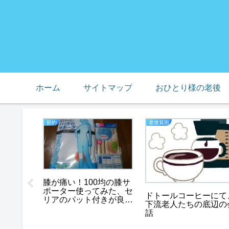
ホーム
サイトマップ
おひとり様の老後
節約
老後貧困
膝が痛い！100均の膝サ
ポーター使ってみた、セ
ドトールコーヒーにて
リアのパット付きが良
下流老人たちの底辺の
ガー、シ
い！
話
婚理由