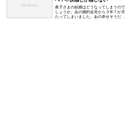
眞子さまの結婚はどうなってしまうので
しょうか。あの婚約会見から３年７か月
たってしまいました。あの幸せそうだっ
たお二人が、まだ結婚できていない。こ
んなことになるなんて思っていなかった
でしょう。不正は必ずどこかで暴かれる
小室佳代さんシックからセ...