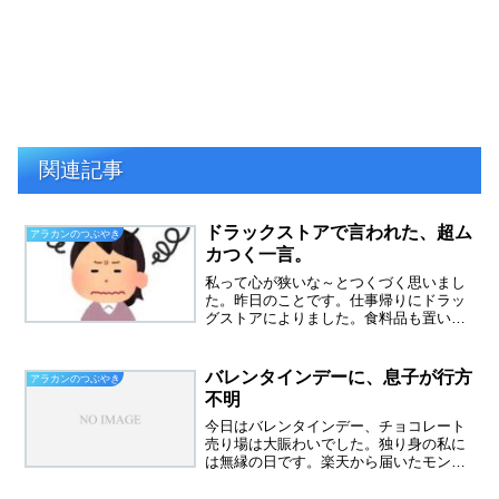
関連記事
ドラックストアで言われた、超ム
アラカンのつぶやき
カつく一言。
私って心が狭いな～とつくづく思いまし
た。昨日のことです。仕事帰りにドラッ
グストアによりました。食料品も置いて
あるドラッグストアでは、たまごが９８
円で買えるのです。ヨーグルトも４連パ
ックが９８円、なんでも安い。そのせい
バレンタインデーに、息子が行方
アラカンのつぶやき
か、夕方はいつも混んでい...
不明
今日はバレンタインデー、チョコレート
売り場は大賑わいでした。独り身の私に
は無縁の日です。楽天から届いたモンロ
ワールのリーフチョコレートを一人寂し
く？食べています。一人暮らしにこれは