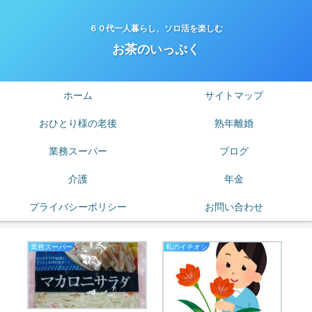
６０代一人暮らし、ソロ活を楽しむ
お茶のいっぷく
ホーム
サイトマップ
おひとり様の老後
熟年離婚
業務スーパー
ブログ
介護
年金
プライバシーポリシー
お問い合わせ
業務スーパー
私のイチオシ
業