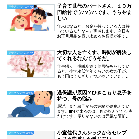
大量すぎたかも、食べ出したら止まらな
子育て世代のパートさん、１０万
アラカンのつぶやき
くなります。明日、同僚に...
円給付でウハウハです、うらやま
しい
年末になると、お金を持っている人は持
っているんだな～と実感します。今日も
お正月用品を買い求めるお客様が多く、
１万から２万円のお買い物を平気でされ
ていきます。私が貧乏性なのかもしれま
せんが、一つ６００円もするかまぼこは
大切な人を亡くす、時間が解決し
アラカンのつぶやき
食べたいと思わないんです...
てくれるなんてうそだ。
仕事帰り、横断歩道で信号待ちをしてい
ると、小学校低学年くらいの女の子が、
もう雨はうんざりとつぶやいていた。二
日も雨が続くと本当にうんざりです、小
さな子供までが、うんざりしている。風
も強くて冷たくて、こたつが恋しくなり
過保護が原因？ひきこもり息子を
アラカンのつぶやき
ました。時々、孤独感が襲...
持つ、母の悩み
最近、また息子からの連絡が途絶えてい
ます。lineが来るのは、何か頼んでくる時
だけです。便りがないのは元気な証拠。
昨年、一人暮らしをスタートするまで
は、目の前にいる息子が心配で心配で仕
方なかったです。将来、ひきこもりのな
小室佳代さんシックからセレブ
アラカンのつぶやき
るのでは？なんてしょ...
へ？不快感しか感じない