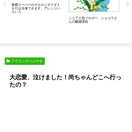
業務スーパーのマカロニサラダ１
な
業務
キロは冷凍できます、アレンジい
備
ろいろ
シニア人気ブロガー、ショコラさ
んの離婚理由
アラカンのつぶやき
大恋愛、泣けました！尚ちゃんどこへ行っ
たの？