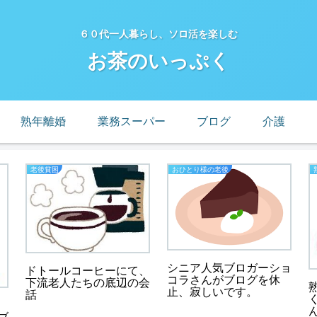
６０代一人暮らし、ソロ活を楽しむ
お茶のいっぷく
熟年離婚
業務スーパー
ブログ
介護
老後貧困
おひとり様の老後
シニア人気ブロガーショ
ドトールコーヒーにて、
コラさんがブログを休
下流老人たちの底辺の会
止、寂しいです。
話