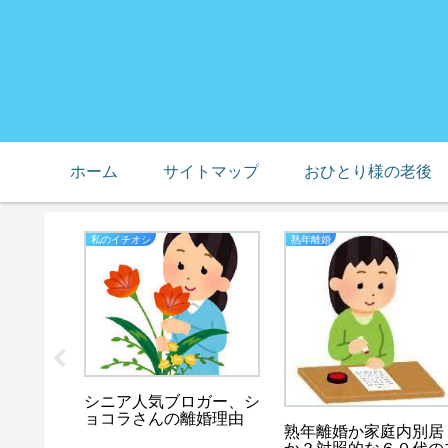
ホーム
サイトマップ
おひとり様の老後
私のイチオシ
熟年離婚
、母の預
礫の山に
シニア人気ブロガー、シ
ョコラさんの離婚理由
熟年離婚か家庭内別居