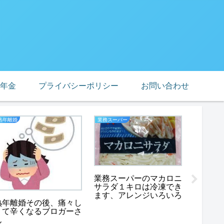
年金
プライバシーポリシー
お問い合わせ
熟年離婚
業務スーパー
ブログ
業務スーパーのマカロニ
サラダ１キロは冷凍でき
ます、アレンジいろいろ
こんな
熟年離婚その後、痛々し
６０代
くて辛くなるブロガーさ
コラさ
ん