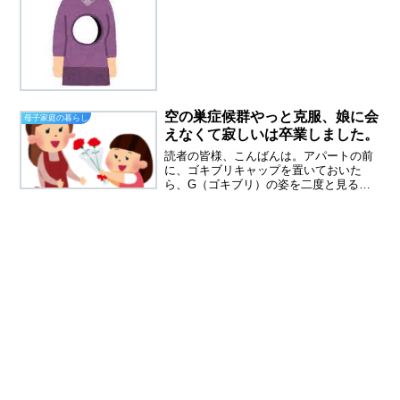
空の巣症候群は、経験しました。当時は
つらくて泣いてばかりいた気がします。
今は、一人暮らしを満喫しています。子
供が巣立って寂しい、どう...
空の巣症候群やっと克服、娘に会
母子家庭の暮らし
えなくて寂しいは卒業しました。
読者の皆様、こんばんは。アパートの前
に、ゴキブリキャップを置いておいた
ら、G（ゴキブリ）の姿を二度と見るこ
とはなくなりましたが、ダンゴムシの大
量の死骸が発生していました。息子がキ
モイキモイとわめいていました。（夫に
似て虫が大の苦手です）たと...