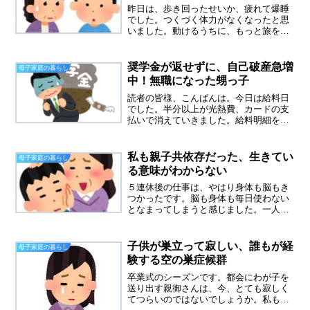
昨日は、歩き回ったせいか、疲れて爆睡
でした。つくづく体力がなくなったと思
いました。動けるうちに、もっと旅をし
たい。次はどこに行こうかと思いをはせ
ています。次は、東北新幹線？３３年ぶ
りの新幹線が楽しすぎて、新幹線また乗
奨学金が返せずに、自己破産急増
母子家庭の暮らし
りたい。旅はいろいろ妄想...
中！無職になった甥っ子
読者の皆様、こんばんは。今日は給料日
でした。半分以上が光熱費、カードの支
払いで消えていきました。給料明細を見
て、いつになったら、貧困から抜け出せ
るのだろうと思うとため息が出ました。
奨学金を返せずに、自己破産の道を選ぶ
私も親子共依存だった、生きてい
母子家庭の暮らし
若者が増えているそうです...
る意味がわからない
５連休後の仕事は、やはり身体も脳もき
つかったです。脳も身体も毎日使わない
となまってしまうと感じました。一人暮
らしとなりやっぱり寂しさはなかなか消
えません。でもこれで良かったと思って
います。私は息子がいないと立っていら
子供が巣立って寂しい、誰もが経
母子家庭の暮らし
れない親子共依存だったと...
験する空の巣症候群
卒業式のシーズンです。都会にわが子を
送り出す親御さんは、今、とても寂しく
てつらいのではないでしょうか。私も、