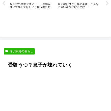
５０代の旦那デスノート、旦那が
６７歳おひとり様の老後、こんな
な
嫌いで死んでほしいと願う妻たち
に辛い老後になるとは・・・
こ
人
母子家庭の暮らし
受験うつ？息子が壊れていく