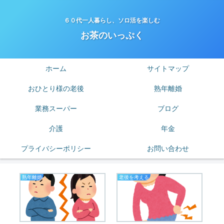
６０代一人暮らし、ソロ活を楽しむ
お茶のいっぷく
ホーム
サイトマップ
おひとり様の老後
熟年離婚
業務スーパー
ブログ
介護
年金
プライバシーポリシー
お問い合わせ
熟年離婚
老後を考える
ブ