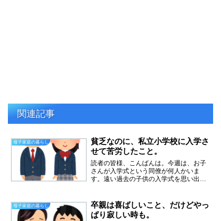
関連記事
貧乏なのに、私立小学校に入学さ
母子家庭の暮らし
せて苦労したこと。
読者の皆様、こんばんは。今週は、お子
さんが入学式という同僚が何人かいま
す。遠い過去の子供の入学式を思い出し
ていました。今、わが家が別居中で、貧
困母子家庭となってしまったことの一つ
の原因が私立小学校に入れてしまったこ
卒親は喜ばしいこと、だけどやっ
母子家庭の暮らし
とです。貧乏なのに、私立小...
ぱり寂しい時も。