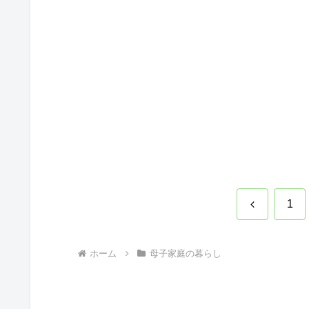
前
1
へ
ホーム
母子家庭の暮らし