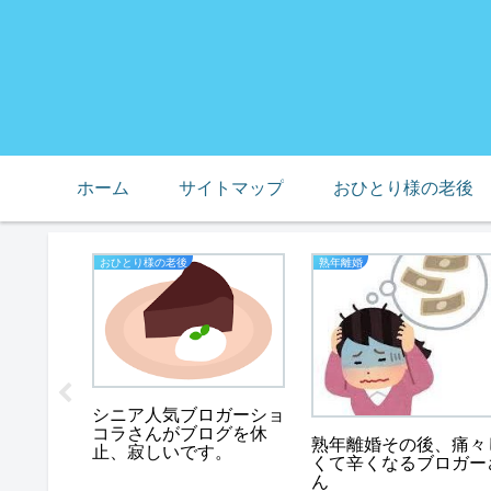
ホーム
サイトマップ
おひとり様の老後
おひとり様の老後
熟年離婚
、母の預
礫の山に
シニア人気ブロガーショ
コラさんがブログを休
熟年離婚その後、痛々
止、寂しいです。
くて辛くなるブロガー
ん