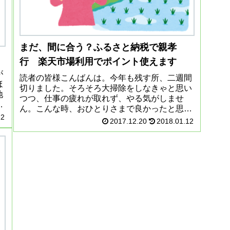
まだ、間に合う？ふるさと納税で親孝
行 楽天市場利用でポイント使えます
が
読者の皆様こんばんは。今年も残す所、二週間
ほ
切りました。そろそろ大掃除をしなきゃと思い
地
つつ、仕事の疲れが取れず、やる気がしませ
星
ん。こんな時、おひとりさまで良かったと思い
化
22
ます。掃除をしろとうるさくいう夫が、いない
2017.12.20
2018.01.12
ので。ところで、読者の皆様はふる...