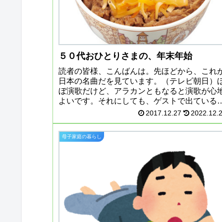
５０代おひとりさまの、年末年始
読者の皆様、こんばんは。先ほどから、これ
日本の名曲だを見ています。（テレビ朝日）
ぼ演歌だけど、アラカンともなると演歌が心
よいです。それにしても、ゲストで出ている
由里子さんと浅丘ルリ子さん、老けた～。お
2017.12.27
2022.12.
粧塗りたくっているけれど、老い...
母子家庭の暮らし