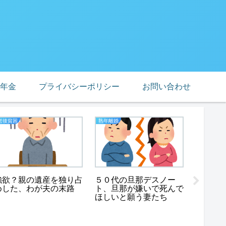
年金
プライバシーポリシー
お問い合わせ
老後貧困
熟年離婚
おひとり様
強欲？親の遺産を独り占
５０代の旦那デスノー
奇跡の
めした、わが夫の末路
ト、旦那が嫌いで死んで
子さん
ほしいと願う妻たち
いまま