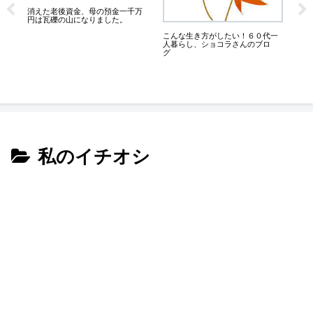
消えた老後資金、母の預金一千万
円は瓦礫の山になりました。
シ
が
こんな生き方がしたい！６０代一
人暮らし、ショコラさんのブロ
く
グ
私のイチオシ