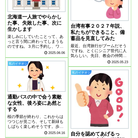
北海道一人旅でやらかし
た事、失敗した事、次に
台湾有事２０２７年説、
生かします
私たちができること、備
楽しみにしていたことって、あ
蓄品を見直してみた
っと言う間に終わってしまうも
最近、台湾旅行がブームだそう
のですね。３月に予約し、ワク
ですね、とくにシニア世代に人
ワク楽しみにしていた北海道一
2025.06.06
気らしい。先日、教会の仲間に
人旅、一泊二日はあまりにも短
台湾のお土産でパイナップルケ
すぎたけれど、飛行機に一人で
2025.05.23
私のイチオシ
ーキをいただきました。ずっし
乗れたこと。６０代で北海道へ
りと重くて甘ーいお菓子でし
行けた事実は、一人旅の自信に
私のイチオシ
た。パイナップルケーキ 1100円
つながった気がし...
~ 3個 10個 20個 50個 台湾製...
通勤バスの中で会う素敵
な女性、後ろ姿にあ然と
する
桜の季節が終わり、これからは
つつじが見ごろ、そして新緑も
しばらく楽しめそうです。歩く
のにちょうど良い季節です。私
2025.04.16
自分を認めてあげるっ
は今、職場まで往復バスで通っ