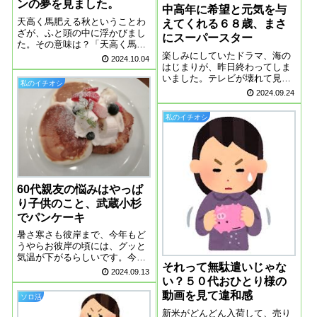
ンの夢を見ました。
中高年に希望と元気を与
天高く馬肥える秋ということわ
えてくれる６８歳、まさ
ざが、ふと頭の中に浮かびまし
にスーパースター
た。その意味は？「天高く馬肥
ゆる秋」は、「空は澄み渡って
楽しみにしていたドラマ、海の
2024.10.04
晴れ、馬が食欲を増し、肥えて
はじまりが、昨日終わってしま
たくましくなるほど過ごしやす
いました。テレビが壊れて見れ
私のイチオシ
い秋」を表現しており、「心身
ないので、パソコン上でTverで
2024.09.24
ともに快適に暮らせる秋の気
見ました。ホントに便利な世の
候」を意味する。「...
中になったと思います。音のな
私のイチオシ
い世界が苦手で、パソコンで動
画を見ていますが、すごい！と
思った動画に...
60代親友の悩みはやっぱ
り子供のこと、武蔵小杉
でパンケーキ
暑さ寒さも彼岸まで、今年もど
うやらお彼岸の頃には、グッと
気温が下がるらしいです。今は
それって無駄遣いじゃな
もう暑くて、ちょっとの出かけ
2024.09.13
ても汗だくになります。髪の毛
い？５０代おひとり様の
が汗でびしょびしょになると、
動画を見て違和感
ソロ活
うねうねになってしまうのが、
新米がどんどん入荷して、売り
現在の悩みであります。酷暑の