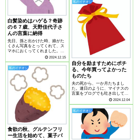
私のイチオシ
す。昨日は冬至で、ゆずだけ買
っていく方もいました。ゆずが
たくさん売れてい...
白髪染めはハゲる？奇跡
の６７歳、天野佳代子さ
んの言葉に納得
先日、孫と出かけた時、娘がた
くさん写真をとってくれて、ス
マホにおくってくれました。そ
の写真を見て、ショックを受け
2024.12.15
た私です。つむじ周りがはげて
自分を励ますためにポチ
見えるのと、後頭部がまだらに
私のイチオシ
る、今年買ってよかった
なっていて、そこもはげて見え
ものたち
たのです。たぶん自分で染めて
いるので、後ろは...
夫の死から、一か月たちまし
た。連日のように、マイナスの
言葉をブログでも吐き出してき
て、すみません。自分の機嫌は
2024.12.04
自分でとるこれ、ずいぶん前か
らわかっていたけれど、ここ最
私のイチオシ
近はどん底の精神状態の中で、
もがいていました。やっぱり、
自分の機嫌は自分で...
食欲の秋、グルテンフリ
ー生活を始めて、菓子パ