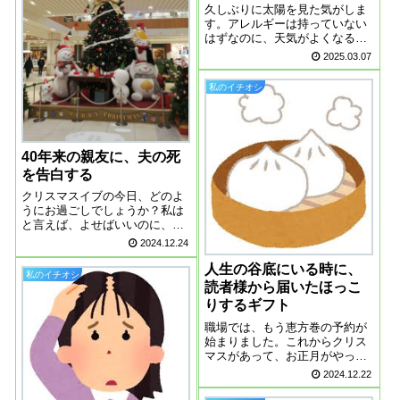
久しぶりに太陽を見た気がしま
す。アレルギーは持っていない
はずなのに、天気がよくなると
途端に目がかゆくなります。あ
2025.03.07
わてて花粉症対策の目薬を買っ
てきました。今まで花粉症の症
私のイチオシ
状がない人も、ある日突然なる
人もいるそうなので、油断はで
きません。やはり...
40年来の親友に、夫の死
を告白する
クリスマスイブの今日、どのよ
うにお過ごしでしょうか？私は
と言えば、よせばいいのに、繁
華街に繰り出し、親友とランチ
2024.12.24
してきました。場所は、東京の
彼女と、横須賀の私、ちょうど
人生の谷底にいる時に、
私のイチオシ
中間地点の武蔵小杉です。私は
読者様から届いたほっこ
この武蔵小杉が、なぜか気に入
りするギフト
っています。二年...
職場では、もう恵方巻の予約が
始まりました。これからクリス
マスがあって、お正月がやって
くるのに、もう２月の恵方巻と
2024.12.22
は・・・日本人って、季節のモ
ノを大事にしているって思いま