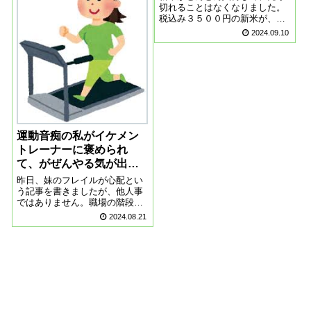
切れることはなくなりました。
中、武蔵小杉でパ...
税込み３５００円の新米が、売
れ残っているほど。そろそろ令
2024.09.10
和の米騒動も終焉でしょうか。
９月に入り、お客様の財布のひ
もが固くなっているように感じ
ます。これだけいろんなものが
値上がりすると、...
運動音痴の私がイケメン
トレーナーに褒められ
て、がぜんやる気が出
た！
昨日、妹のフレイルが心配とい
う記事を書きましたが、他人事
ではありません。職場の階段、
２階から４階まで行ったり来た
2024.08.21
りしてますが、すぐに息切れ。
若い人は、さっさとのぼってい
きます。体力が落ちているの
は、一目瞭然です。暑いからと
サボりがちだったチ...