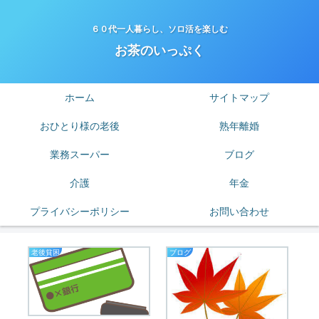
６０代一人暮らし、ソロ活を楽しむ
お茶のいっぷく
ホーム
サイトマップ
おひとり様の老後
熟年離婚
業務スーパー
ブログ
介護
年金
プライバシーポリシー
お問い合わせ
老後貧困
ブログ
お