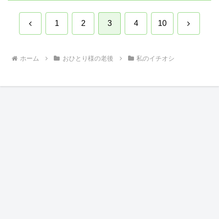
前
次
1
2
3
4
10
へ
へ
ホーム
おひとり様の老後
私のイチオシ