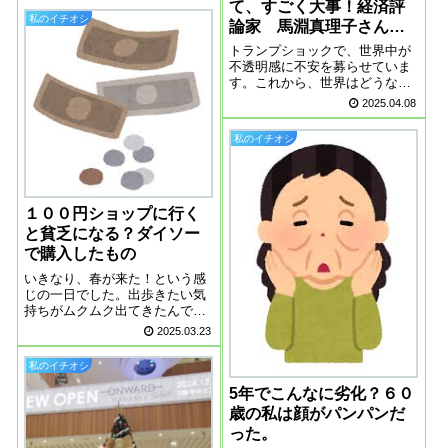
て、すごく大事！経済評
ているのですが、同じ時間に乗
私のイチオシ
論家 馬淵真理子さんの
ると、だいたい同じメンバーが
乗っています。バスの中で会
言葉
トランプショックで、世界中が
う、素敵な女性。そ...
不透明感に不安を募らせていま
す。これから、世界はどうなっ
てしまうのでしょうか。関税に
2025.04.08
関して、イマイチ内容がわから
なかったので、YouTubeで動画
私のイチオシ
を見て勉強しました。その中で
もわかりやすかったのが、経済
評論家馬淵...
１００円ショップに行く
と貧乏になる？ダイソー
で購入したもの
いきなり、春が来た！という感
じの一日でした。出歩きたい気
持ちがムクムク出てきたんで、
４月はいろいろ予定を入れまし
2025.03.23
た。今日は、仕事帰りに１００
均へ行ってきました。値上げラ
私のイチオシ
ッシュの昨今、食料品はダイソ
ーやキャン★ドゥで買うことも
5年でこんなに劣化？６０
多いです。１００...
歳の私は顔がパンパンだ
った。