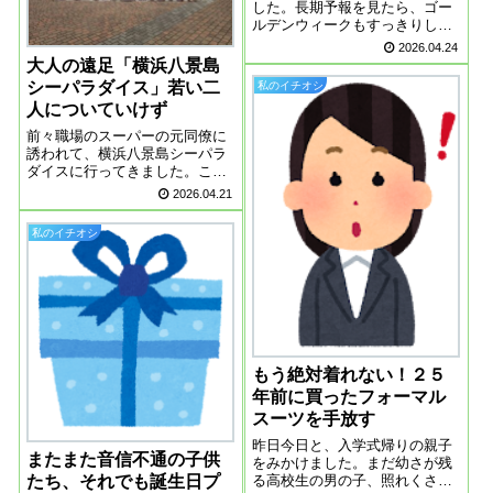
した。長期予報を見たら、ゴー
ルデンウィークもすっきりしな
いお天気のようです。ホルムズ
2026.04.24
海峡閉鎖も、まだまだ不透明、
大人の遠足「横浜八景島
早く解決してほしいです。一つ
シーパラダイス」若い二
私のイチオシ
買ったら一つ手放す先日、私に
人についていけず
とっては高価なフォーマルスー
ツを断捨離しまし...
前々職場のスーパーの元同僚に
誘われて、横浜八景島シーパラ
ダイスに行ってきました。ここ
は２５年ぶり、子供が小さい時
2026.04.21
は、夫も少しは家族サービスを
してくれたのです。２５年前
私のイチオシ
も、海に突っ込むような感覚の
ジェットコースターは１０００
円でした。夫と息子...
もう絶対着れない！２５
年前に買ったフォーマル
スーツを手放す
昨日今日と、入学式帰りの親子
またまた音信不通の子供
をみかけました。まだ幼さが残
たち、それでも誕生日プ
る高校生の男の子、照れくさそ