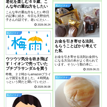
老化を楽しむ６９歳、こ
のベストセラー「家族という
私のイチオシ
んな年の重ね方をしたい
病」が、来月、映画として公開
されることを知りました。この
こんな年の重ね方をしたい昨日
本、ずいぶん前に読...
の記事に続き、今日も天野佳代
子さんの話です。老いにたいし
ても、すごく前向きな発言をさ
2026.06.24
れていて、老いを楽しみましょ
うと公言されています。天野佳
私のイチオシ
代子さんのYouTubeのチャンネ
ル登録者は、２０万人を目指す
お金を引き寄せる法則、
と少し前に...
もらうことばかり考えて
た私
お金を引き寄せる法則お金持ち
ウツウツ気分を吹き飛ば
になる方法の本がよく売られて
す！イオンで売っていた
います。そういう類の本に、よ
プチプラサンダルを買う
く目にするのがお金をばらまく
2026.06.21
ということ。たとえば、寄付な
昨晩、２２時からamazonプライ
どを見返りを求めないでする、
ムで国宝を見ました。４時間あ
私のイチオシ
そうすると自然とお金が入って
っという間だと聞いていたけれ
くるようになるという話です。
ど、本当でした。途中で眠くな
2026.06.08
それを全部、懐に...
るかと思ったら、全然そんなこ
とはなく最後まで一気に見まし
私のイチオシ
た。大ヒットの理由がわかりま
した、すごく面白かったです。
amazo...