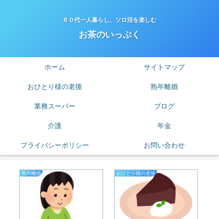
６０代一人暮らし、ソロ活を楽しむ
お茶のいっぷく
ホーム
サイトマップ
おひとり様の老後
熟年離婚
業務スーパー
ブログ
介護
年金
プライバシーポリシー
お問い合わせ
熟年離婚
おひとり様の老後
熟