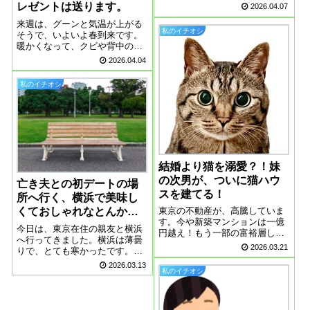
うに母親と歩いています。懐か
レゼントは送ります。
2026.04.07
しい、私も、あの頃は幸せだっ
来週は、グーンと気温が上がる
たなと思ってしまいます。フォ
私のイチオシ
そうで、いよいよ春到来です。
ーマルスーツを手放す２０年
暖かくなって、クビや背中の痛
前、私にしては高価な紺色のス
みから解放されました。どこも
ーツを買いました。...
2026.04.04
痛くないって、こんなに幸せな
ことなんだと、実感していま
私のイチオシ
す。音信不通の子供たち気が付
くと、娘からも息子からも、一
か月近く音信不通で...
結婚より猫を溺愛？！妹
の次男が、ついに猫ハウ
亡き夫との初デートの場
スを建てる！
所へ行く、横浜で美味し
東京の不動産が、高騰していま
くておしゃれなとんかつ
す。今や新築マンションは一億
の店
今日は、東京在住の親友と横浜
円越え！もう一部の富裕層しか
へ行ってきました。横浜は薄曇
買えない時代になってしまいま
2026.03.21
りで、とても寒かったです。亡
した。あえて結婚をしないで、
き夫と初デートの場所へ横浜へ
2026.03.13
独身を貫く人が増えているそう
私のイチオシ
はしょっちゅう行っています
です女性に限らず、男性もあえ
が、あえてさけてきた場所があ
て一人で生きるを選んでいる方
ります。それは山下公園です、
が増えていく気が...
初デートは、桜木町まで車で迎