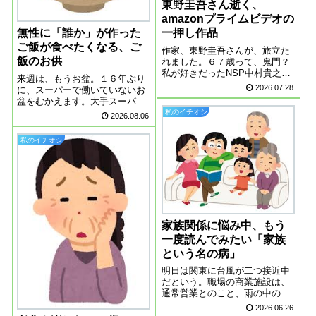
東野圭吾さん逝く、
amazonプライムビデオの
一押し作品
無性に「誰か」が作った
ご飯が食べたくなる、ご
作家、東野圭吾さんが、旅立た
飯のお供
れました。６７歳って、鬼門？
私が好きだったNSP中村貴之さ
来週は、もうお盆。１６年ぶり
んも、６７歳で逝きました。や
2026.07.28
に、スーパーで働いていないお
はり、がんには勝てないのか。
盆をむかえます。大手スーパー
６５歳過ぎたら、がんになるリ
を退職して、もう一年、早いも
私のイチオシ
2026.08.06
スクは高まるのかもしれませ
のです。元同僚に、街中で声か
ん。東野圭吾さん、たくさんの
けられて、顔は知っているの
魅力ある作品を遺...
私のイチオシ
に、名前が思い出せない、そん
なことはしょっちゅうです。ど
んどん忘れていくス...
家族関係に悩み中、もう
一度読んでみたい「家族
という名の病」
明日は関東に台風が二つ接近中
だという。職場の商業施設は、
通常営業とのこと、雨の中の出
勤となりそうで、今から憂鬱で
2026.06.26
す。家族という病下重暁子さん