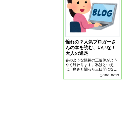
えに来てもらいドラ...
憧れの？人気ブロガーさ
んの本を読む、いいな！
大人の遠足
春のような陽気の三連休がよう
やく終わります。私はといえ
ば、痛みと闘った三日間になっ
てしまいました。今日、祭日で
2026.02.23
なければ、まっさきに整形外科
に飛び込む所でした。仕方な
い、明日朝一番で行こうと思
う。人気ブロガーさんの本を読
むせっかくの良いお天気...