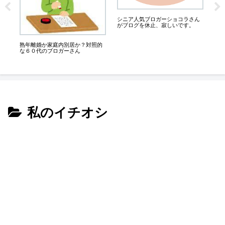
シニア人気ブロガーショコラさん
人
がブログを休止、寂しいです。
熟
な
熟年離婚か家庭内別居か？対照的
な６０代のブロガーさん
私のイチオシ