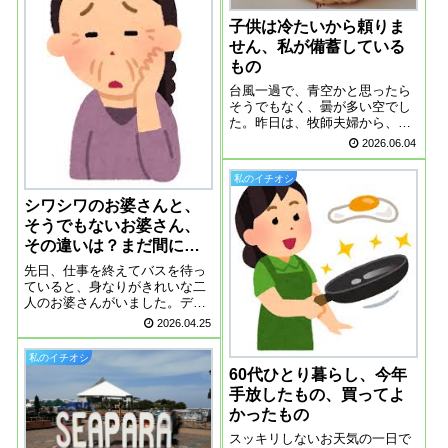
子供は冷たいから頼りま
せん、私が備蓄している
もの
台風一過で、青空かと思ったら
そうでもなく、曇が多い空でし
た。昨日は、牧師夫婦から、何
か欲しいものがあったらいつで
2026.06.04
も言ってください、買い物行き
ますよとLINEが来ました。こう
私のイチオシ
いうさりげない優しさが、身に
しみます。自分の身は自分で守
シワシワのお婆さんと、
るこれからま...
そうでもないお婆さん、
その違いは？まだ間に合
う？
先日、仕事を終えてバスを待っ
ていると、身なりがきれいな二
人のお婆さんがいました。デパ
地下で買い物をしてきた様子で
2026.04.25
す。二人とふと見ると、一人の
お婆さんの顔がシワだらけで、
私のイチオシ
それも深いシワ、もう一人の方
60代ひとり暮らし、今年
はそんなにシワがなかったので
手放したもの、買ってよ
す。同年代なのか...
かったもの
スッキリしないお天気の一日で