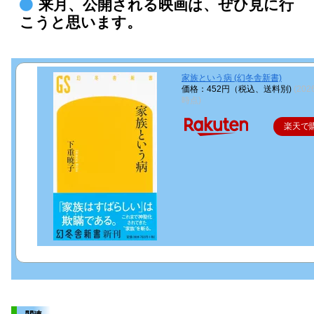
来月、公開される映画は、ぜひ見に行
こうと思います。
家族という病 (幻冬舎新書)
価格：452円（税込、送料別)
(202
時点)
楽天で