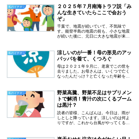
込むような感覚のジェットコースターは
２０２５年７月南海トラフ説「み
私のイチオシ
１０００円でした。夫と息子...
んな生きていたらここで会おう
ぞ」
千葉で、地震が続いていて、不気味で
す。能登半島の地震の前も、小さな地震
が続いた後に、元日に大きな地震が来て
しまいました。千葉の地震は、プレート
が少しずつずれているとかで、いつ大き
な地震が起きてもおかしくないそうで
涼しいのが一番！母の形見のアッ
私のイチオシ
す。まぁ地震大国に住んでいれ...
パッパを着て、くつろぐ
母は２０２１年９月に、老衰でこの世を
去りました。お母さんは、いくつで亡く
なったんだっけ？と亡くなった年齢を忘
れてしまいました。生きていれば、今年
９１歳になっていたので、８７歳で亡く
なったことを思い出しました。父に至っ
野菜高騰、野菜不足はサプリメン
私のイチオシ
ては、何年前に亡くなった...
トで解消！青汁の次にくるブーム
は黒汁？
読者の皆様、こんばんは。今日は、雨が
しとしと降っています。涼しいのは何よ
りですが、これから台風がやってくるら
しい。全国的に被害がないことを祈りま
す。いつもと違う夏、経験したことのな
い暑さが続いています。この酷暑で、野