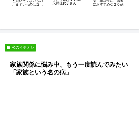
人
と買いたくないもの
詰 非常食に、備蓄
天野佳代子さん
ア
故
、まずいものはコ
におすすめな２０品
く
レ！
閉
私のイチオシ
家族関係に悩み中、もう一度読んでみたい
「家族という名の病」