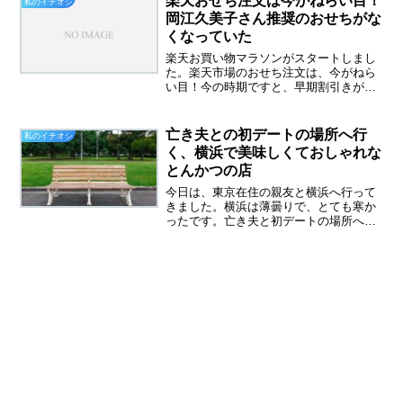
楽天おせち注文は今がねらい目！
私のイチオシ
菜が高騰してきました。な...
岡江久美子さん推奨のおせちがな
くなっていた
楽天お買い物マラソンがスタートしまし
た。楽天市場のおせち注文は、今がねら
い目！今の時期ですと、早期割引きがあ
ります、そしてお買い物マラソン中なの
でポイントが倍増します。わが家もここ
何年かおせち料理を注文しています。娘
亡き夫との初デートの場所へ行
私のイチオシ
がおせち料理が大好きなの...
く、横浜で美味しくておしゃれな
とんかつの店
今日は、東京在住の親友と横浜へ行って
きました。横浜は薄曇りで、とても寒か
ったです。亡き夫と初デートの場所へ横
浜へはしょっちゅう行っていますが、あ
えてさけてきた場所があります。それは
山下公園です、初デートは、桜木町まで
車で迎えに来てもらいドラ...