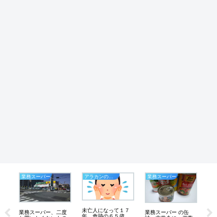
業務スーパー
アラカンのつぶやき
業務スーパー
ブ
未亡人になって１７
野
業務スーパー、二度
業務スーパー の缶
年、奇跡の６５歳、