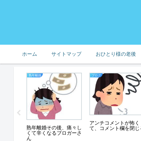
ホーム
サイトマップ
おひとり様の老後
熟年離婚
ブログ
均の膝サ
みた、セ
アンチコメントが怖く
きが良
熟年離婚その後、痛々し
て、コメント欄を閉じ
くて辛くなるブロガーさ
ん