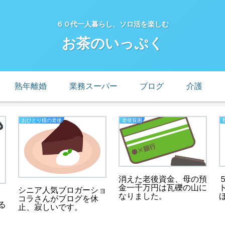
６０代一人暮らし、ソロ活を楽しむ
お茶のいっぷく
熟年離婚
業務スーパー
ブログ
介護
おひとり様の老後
老後貧困
消えた老後資金、母の預
金一千万円は瓦礫の山に
シニア人気ブロガーショ
なりました。
コラさんがブログを休
る
止、寂しいです。