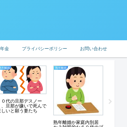
年金
プライバシーポリシー
お問い合わせ
熟年離婚
熟年離婚
おひとり様
５０代の旦那デスノー
奇跡の
ト、旦那が嫌いで死んで
子さん
ほしいと願う妻たち
いまま
熟年離婚か家庭内別居