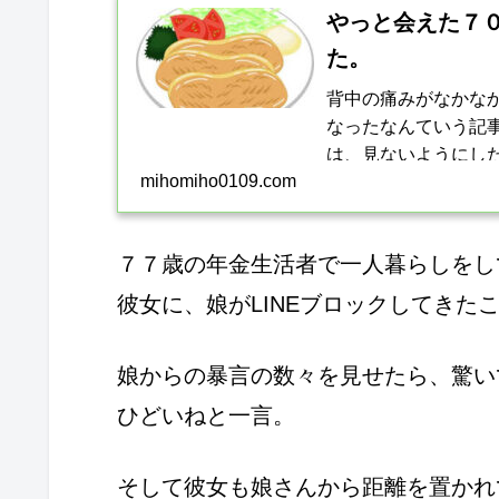
やっと会えた７
た。
背中の痛みがなかな
なったなんていう記
は、見ないようにし
mihomiho0109.com
とは、無理をしないこ
７７歳の年金生活者で一人暮らしをし
彼女に、娘がLINEブロックしてきた
娘からの暴言の数々を見せたら、驚い
ひどいねと一言。
そして彼女も娘さんから距離を置かれ