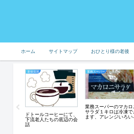
ホーム
サイトマップ
おひとり様の老後
老後貧困
業務スーパー
業務スーパーのマカロ
サラダ１キロは冷凍で
ドトールコーヒーにて、
ます、アレンジいろい
が怖く
下流老人たちの底辺の会
を閉じる
話