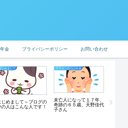
年金
プライバシーポリシー
お問い合わせ
はじめまして
アラカンのつぶやき
老後貧困
未亡人になって１７年、
はじめまして～ブログの
強欲？
奇跡の６５歳、天野佳代
中の人はこんな人です！
めした
子さん