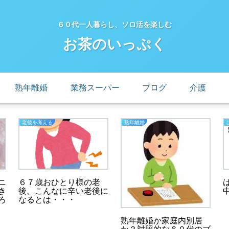
６０代一人暮らし、ソロ活を楽しむ
お茶のいっぷく
熟年離婚
業務スーパー
ブログ
介護
老後を考える
熟年離婚
ニ
６７歳おひとり様の老
き
後、こんなに辛い老後に
ろ
なるとは・・・
熟年離婚か家庭内別居