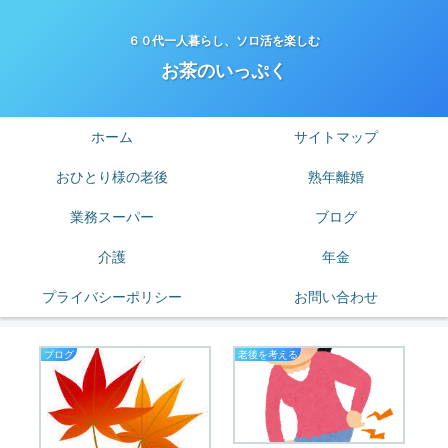
６０代一人暮らし、ソロ活を楽しむ
お茶のいっぷく
ホーム
サイトマップ
おひとり様の老後
熟年離婚
業務スーパー
ブログ
介護
年金
プライバシーポリシー
お問い合わせ
ブログ
老後を考える
熟