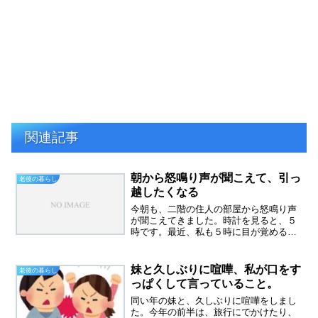
関連記事
朝から怒鳴り声が聞こえて、引っ
老後の暮らし
越したくなる
今朝も、二階の住人の部屋から怒鳴り声
が聞こえてきました。時計を見ると、５
時です。最近、私も５時に目が覚めるよ
うになってしまいました。怒鳴り声が目
覚まし時計の変わりというのが、なんと
もつらい所です。夜も怒鳴っているし、
妹と久しぶりに喧嘩、私が口をす
老後の暮らし
物をバンバンたたく音もし...
っぱくして言っていること。
同い年の妹と、久しぶりに喧嘩をしまし
た。今年の前半は、旅行にでかけたり、