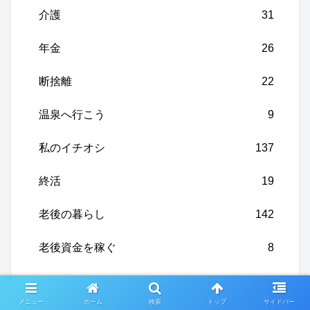
介護
31
年金
26
断捨離
22
温泉へ行こう
9
私のイチオシ
137
終活
19
老後の暮らし
142
老後資金を稼ぐ
8
認知症
56
メニュー
ホーム
検索
トップ
サイドバー