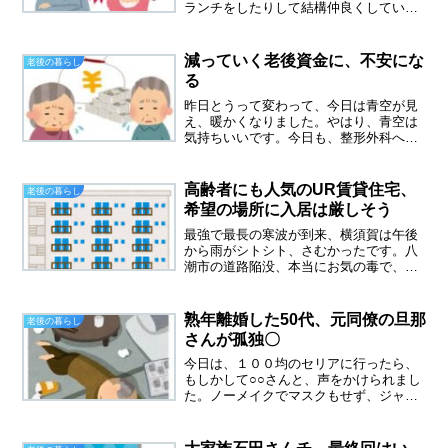
ランチをしたりして結構仲良くしていた
のですが。定期的に喧嘩をする私たち以
前は、もっと頻繁に喧嘩をしていまし
た。三か月に一回とか、直接会ってでは
減っていく老後資金に、不安にな
老後の暮らし
なくLINE上で、喧嘩にな...
る
昨日とうって変わって、今日は青空が見
え、暖かくなりました。やはり、青空は
気持ちいいです。今日も、整形外科へリ
ハビリに行ってきました。リハビリに通
っても代わり映えしないことに、だんだ
んとイライラしてきました。やはり、完
高齢者にも人気のUR賃貸住宅、
老後の暮らし
治までは、６か月かかるの...
希望の場所に入居は厳しそう
最強で最長の寒波が到来、横須賀は午後
から雨がシトシト、さむかったです。八
潮市の道路陥没、本当にお気の毒で、早
く救出してあげてほしいです。どこで道
路の陥没が起こるかわからないと、メデ
ィアでは言っていたけれど、怖いです。
熟年離婚した50代、元同僚の旦那
老後の暮らし
元わが家も、古くなった水...
さんが孤独〇
今日は、１００均のセリアに行ったら、
もしかして○○さんと、声をかけられまし
た。ノーメイクでマスクもせず、ジャー
ジにTシャツ姿の私。あー誰にも会いたく
なかった～どこで誰に遭遇するかわから
ないですね。今日会った元同僚は、３０