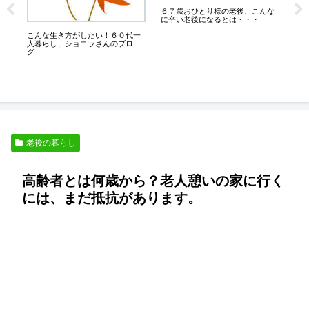
が
６７歳おひとり様の老後、こんな
ち
に辛い老後になるとは・・・
こんな生き方がしたい！６０代一
人暮らし、ショコラさんのブロ
熟
グ
な
老後の暮らし
高齢者とは何歳から？老人憩いの家に行く
には、まだ抵抗があります。