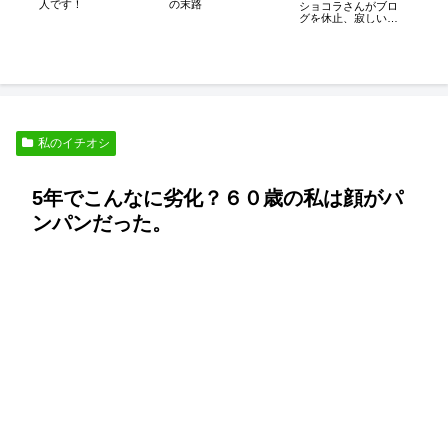
人です！
の末路
死
ショコラさんがブロ
妻
グを休止、寂しいで
す。
私のイチオシ
5年でこんなに劣化？６０歳の私は顔がパ
ンパンだった。