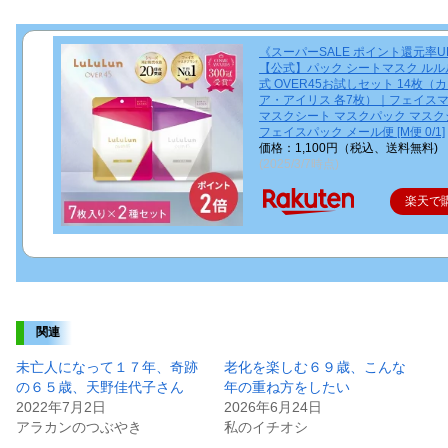
《スーパーSALE ポイント還元率U
【公式】パック シートマスク ルル
式 OVER45お試しセット 14枚（
ア・アイリス 各7枚）｜フェイス
マスクシート マスクパック マスク
フェイスパック メール便 [M便 0/1]
価格：1,100円（税込、送料無料)
(2025/3/7時点)
楽天で
関連
未亡人になって１７年、奇跡
老化を楽しむ６９歳、こんな
の６５歳、天野佳代子さん
年の重ね方をしたい
2022年7月2日
2026年6月24日
アラカンのつぶやき
私のイチオシ