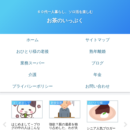
６０代一人暮らし、ソロ活を楽しむ
お茶のいっぷく
ホーム
サイトマップ
おひとり様の老後
熟年離婚
業務スーパー
ブログ
介護
年金
プライバシーポリシー
お問い合わせ
はじめまして
老後貧困
おひとり様の老後
熟
７
はじめまして～ブロ
強欲？親の遺産を独
５
、
グの中の人はこんな
り占めした、わが夫
ー
シニア人気ブロガー