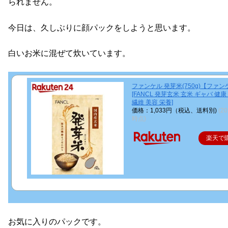
られません。
今日は、久しぶりに顔パックをしようと思います。
白いお米に混ぜて炊いています。
ファンケル 発芽米(750g)【ファ
[FANCL 発芽玄米 玄米 ギャバ 健康
繊維 美容 栄養]
価格：1,033円（税込、送料別)
(20
時点)
楽天で
お気に入りのパックです。