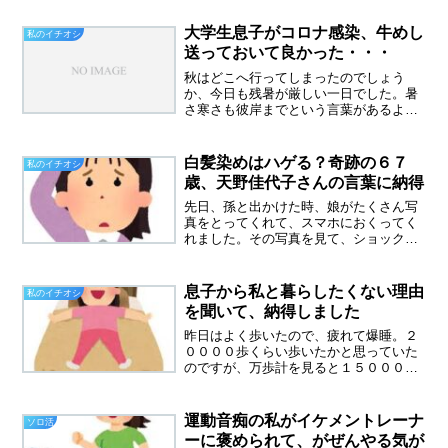
重くて甘ーいお菓子でした。パイナップ
ルケーキ 1100円~ 3個 10個 20個 50個 台
大学生息子がコロナ感染、牛めし
私のイチオシ
湾製...
送っておいて良かった・・・
秋はどこへ行ってしまったのでしょう
か、今日も残暑が厳しい一日でした。暑
さ寒さも彼岸までという言葉があるよう
に、お彼岸まで残暑は続くかもしれませ
ん。昨日、午前中に息子からLINEがきま
した。熱が３８、５度あり、咳も出てい
白髪染めはハゲる？奇跡の６７
私のイチオシ
るという。「バイト休ん...
歳、天野佳代子さんの言葉に納得
先日、孫と出かけた時、娘がたくさん写
真をとってくれて、スマホにおくってく
れました。その写真を見て、ショックを
受けた私です。つむじ周りがはげて見え
るのと、後頭部がまだらになっていて、
そこもはげて見えたのです。たぶん自分
息子から私と暮らしたくない理由
私のイチオシ
で染めているので、後ろは...
を聞いて、納得しました
昨日はよく歩いたので、疲れて爆睡。２
００００歩くらい歩いたかと思っていた
のですが、万歩計を見ると１５０００歩
でした。清掃の仕事では一日１１０００
歩くらい歩いているので、そんなに変わ
らず。岩場は歩きにくかった自分では毎
運動音痴の私がイケメントレーナ
ソロ活
日のウォーキングで、足腰...
ーに褒められて、がぜんやる気が