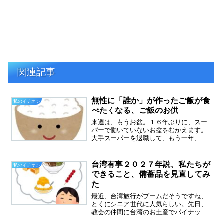
関連記事
無性に「誰か」が作ったご飯が食
私のイチオシ
べたくなる、ご飯のお供
来週は、もうお盆。１６年ぶりに、スー
パーで働いていないお盆をむかえます。
大手スーパーを退職して、もう一年、早
いものです。元同僚に、街中で声かけら
れて、顔は知っているのに、名前が思い
出せない、そんなことはしょっちゅうで
台湾有事２０２７年説、私たちが
私のイチオシ
す。どんどん忘れていくス...
できること、備蓄品を見直してみ
た
最近、台湾旅行がブームだそうですね、
とくにシニア世代に人気らしい。先日、
教会の仲間に台湾のお土産でパイナップ
ルケーキをいただきました。ずっしりと